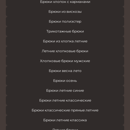
Брюки хлопок с карманами
Брюки из вискозы
Брюки полиэстер
Трикотажные брюки
Брюки из хлопка летние
Летние хлопковые брюки
Хлопковые брюки мужские
Брюки весна лето
Брюки осень
Брюки летние синие
Брюки летние классические
Брюки классические прямые летние
Брюки летние классика
Летние брюки