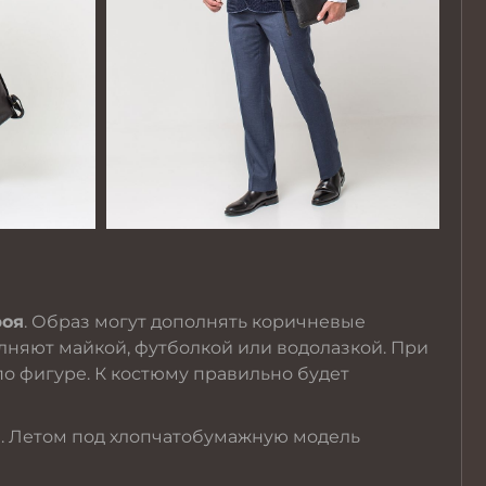
роя
. Образ могут дополнять коричневые
лняют майкой,
футболкой
или водолазкой. При
по фигуре. К костюму правильно будет
й. Летом под хлопчатобумажную модель