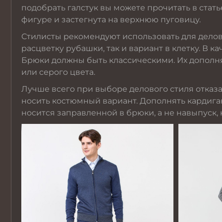
подобрать галстук вы можете прочитать
в стать
фигуре и застегнута на верхнюю пуговицу.
Стилисты рекомендуют использовать для дело
расцветку рубашки, так и вариант в клетку. В 
Брюки должны быть классическими. Их дополн
или серого цвета.
Лучше всего при выборе делового стиля отказа
носить костюмный вариант. Дополнять кардиган
носится заправленной в брюки, а не навыпуск, 