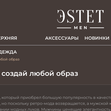
ЕРХНЯЯ
АКCЕССУАРЫ
НОВИНКИ
ДЕЖДА
юбой образ
 создай любой образ
который приобрел большую популярность в качеств
но поскольку ретро-мода возвращается, а мужской к
здании модных луков. Мужчины ценящие элегантност