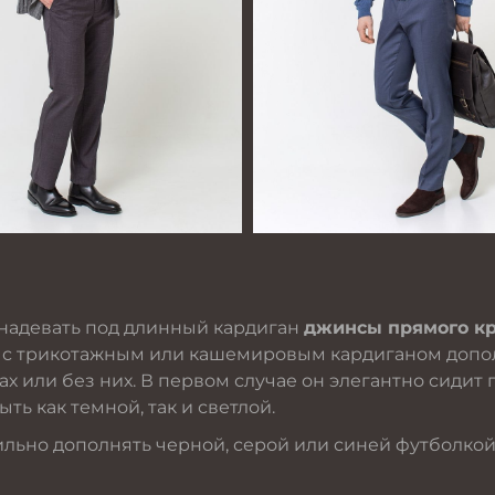
 надевать под длинный кардиган
джинсы прямого к
 с трикотажным или кашемировым кардиганом допо
х или без них. В первом случае он элегантно сидит 
ыть как темной, так и светлой.
ильно дополнять черной, серой или синей футболко