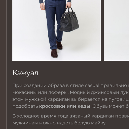
Кэжуал
При создании образа в стиле casual правильно
мокасины или лоферы. Модный джинсовый лук
этом мужской кардиган выбирается на пуговица
подобрать
кроссовки или кеды
. Обувь может б
В холодное время года вязаный кардиган прав
мужчинам можно надеть белую майку.