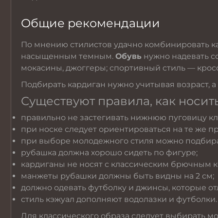
Общие рекомендации
По мнению стилистов удачно комбинировать к
насыщенным темным.
Обувь
нужно надевать со
мокасины, джоггеры; спортивный стиль — крос
Подбирать кардиган нужно учитывая возраст, а
Существуют правила, как носить
правильно не застегивать нижнюю пуговицу кл
при носке следует ориентироваться на те же п
при выборе молодежного стиля можно подбира
рубашка должна хорошо сидеть по фигуре;
кардиганы не носят с классическим брючным 
манжеты рубашки должны быть видны на 2 см;
должно одевать футболку и джинсы, которые от
стиль кэжуал дополняют водолазки и футболки.
Для классического образа следует выбирать м