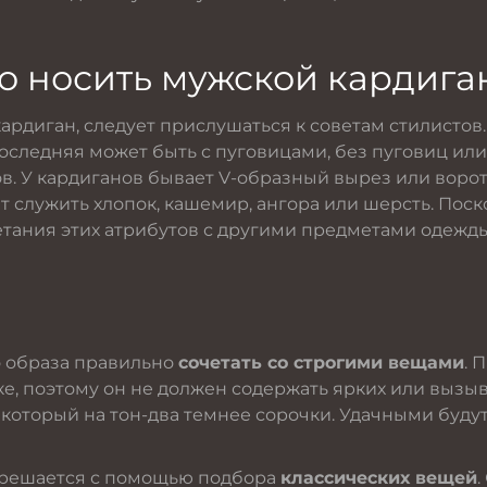
о носить мужской кардига
кардиган, следует прислушаться к советам стилистов
Последняя может быть с пуговицами, без пуговиц ил
. У кардиганов бывает V-образный вырез или ворот
т служить хлопок, кашемир, ангора или шерсть. Поск
етания этих атрибутов с другими предметами одежды.
о образа правильно
сочетать со строгими вещами
. 
е, поэтому он не должен содержать ярких или вызыв
 который на тон-два темнее сорочки. Удачными буду
шо решается с помощью подбора
классических вещей
.