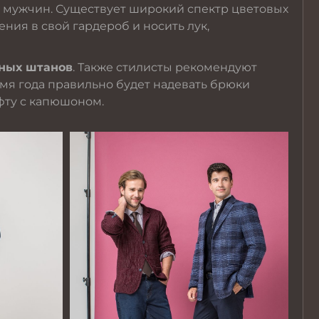
 мужчин. Существует широкий спектр цветовых
ения в свой гардероб и носить лук,
жных штанов
. Также стилисты рекомендуют
мя года правильно будет надевать брюки
фту с капюшоном.