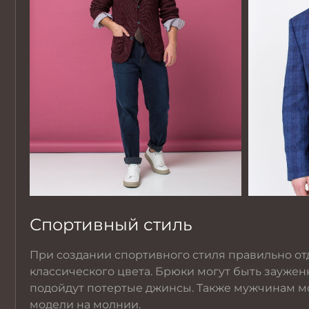
Спортивный стиль
При создании спортивного стиля правильно от
классического цвета. Брюки могут быть зауже
подойдут потертые
джинсы
. Также мужчинам м
модели на молнии.