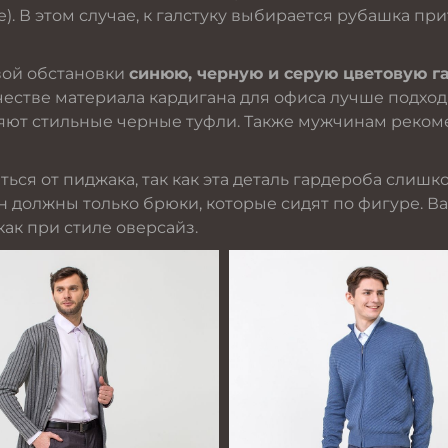
е
). В этом случае, к галстуку выбирается рубашка пр
вой обстановки
синюю, черную и серую цветовую г
качестве материала кардигана для офиса лучше подход
яют стильные черные туфли. Также мужчинам рекоме
ться от
пиджака
, так как эта деталь гардероба слиш
 должны только брюки, которые сидят по фигуре. Ва
как при стиле оверсайз.