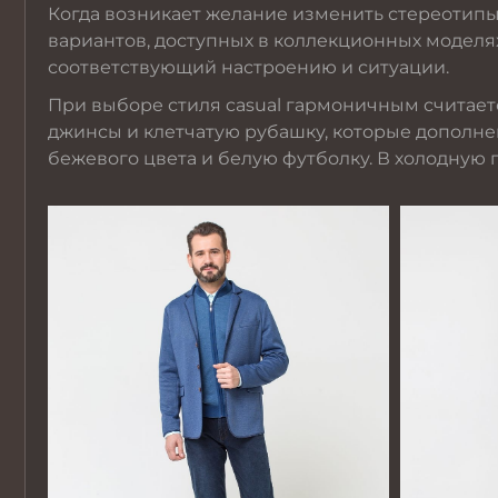
Когда возникает желание изменить стереотипы
вариантов, доступных в коллекционных моделях.
соответствующий настроению и ситуации.
При выборе стиля casual гармоничным считае
джинсы и клетчатую рубашку, которые дополне
бежевого цвета и белую футболку. В холодную 