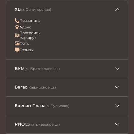
ХL
(м. Селигерская)
Позвонить
Адрес
Построить
маршрут
Фото
Отзывы
БУМ
(м. Братиславская)
Вегас
(Каширское ш.)
Ереван Плаза
(м. Тульская)
РИО
(Дмитриевское ш.)