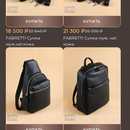
-19%
-19%
КУПИТЬ
КУПИТЬ
18 500
₽
21 300
₽
22 840
₽
26 296
₽
FABRETTI Сумка
FABRETTI Сумка муж. нат.
муж.нат.кожа
кожа
-14%
-19%
КУПИТЬ
КУПИТЬ