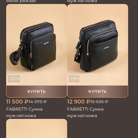
мини рюкзак
муж.нат.кожа
-20%
-19%
КУПИТЬ
КУПИТЬ
11 500
₽
12 900
₽
14 375
₽
15 926
₽
FABRETTI Сумка
FABRETTI Сумка
муж.нат.кожа
муж.нат.кожа