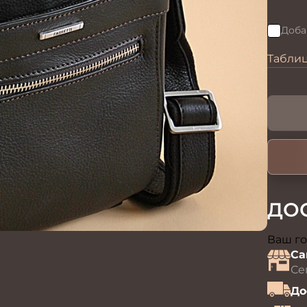
Доба
>
Табли
ДО
Ваш го
Са
Се
До