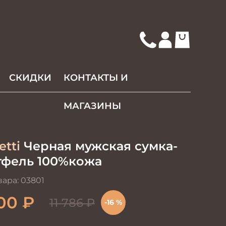
СКИДКИ
КОНТАКТЫ И
МАГАЗИНЫ
etti
Черная мужская сумка-
тфель 100%кожа
вара:
03801
00
₽
11 786
₽
-16 %