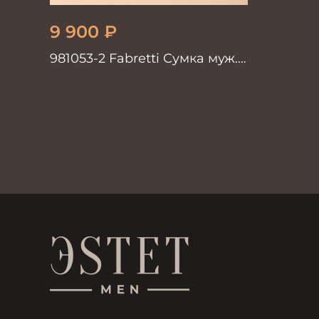
9 900
₽
981053-2 Fabretti Сумка муж.
нат. кожа