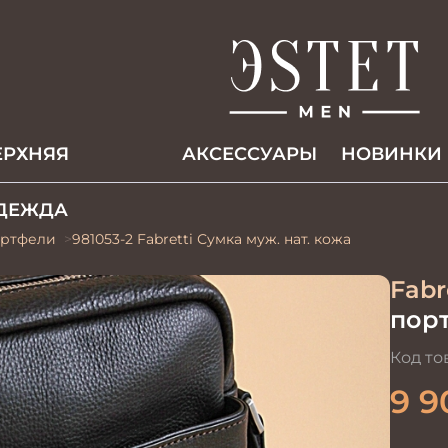
ЕРХНЯЯ
АКCЕССУАРЫ
НОВИНКИ
ДЕЖДА
ртфели
981053-2 Fabretti Сумка муж. нат. кожа
Fabr
пор
Код то
9 9