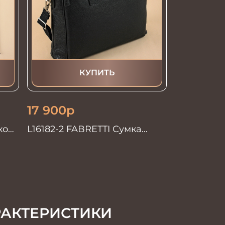
КУПИТЬ
17 900
р
кой
L16182-2 FABRETTI Сумка
муж.нат.кожа
РАКТЕРИСТИКИ