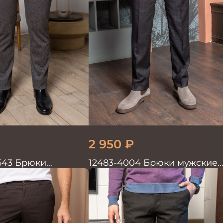
2 950
₽
 543 Брюки
12483-4004 Брюки мужские
коричневые
коричневые