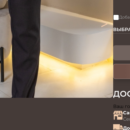
>
Доба
ВЫБРА
ДО
Ваш го
Са
Се
До