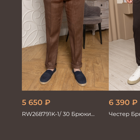
5 650
₽
6 390
₽
RW268791K-1/ 30 Брюки
Честер Бр
мужские коричневые
100%лён