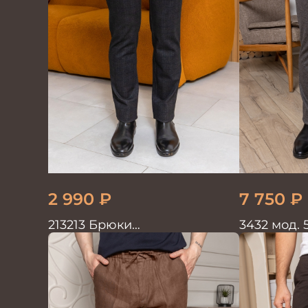
2 990
₽
7 750
₽
213213 Брюки
3432 мод.
мужскиетрикотажные
мужские 