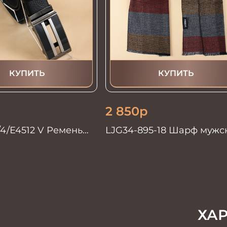
КУПИТЬ
КУПИТЬ
2 850
р
/4/Е4512 V Ремень
LJG34-895-18 Шарф мужс
130см. черный
шелк+виск 30х180
ХА