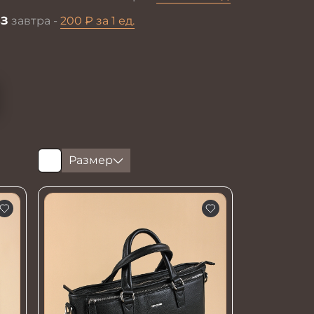
З
завтра -
200 ₽ за 1 ед.
Размер