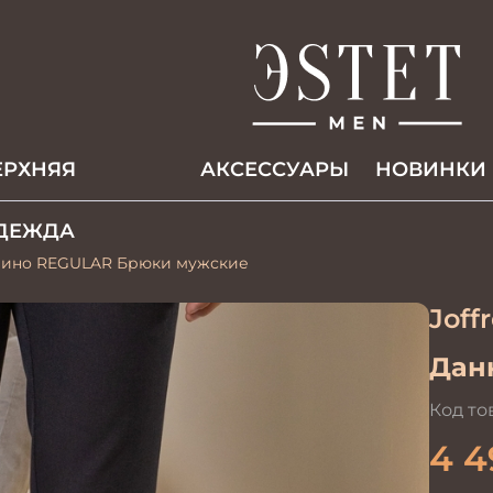
ЕРХНЯЯ
АКCЕССУАРЫ
НОВИНКИ
ДЕЖДА
чино REGULAR Брюки мужские
Joff
Данн
Код то
4 4