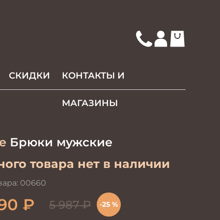
СКИДКИ
КОНТАКТЫ И
МАГАЗИНЫ
re
Брюки мужские
ого товара нет в наличии
вара:
00660
90
₽
5 987
₽
-25 %