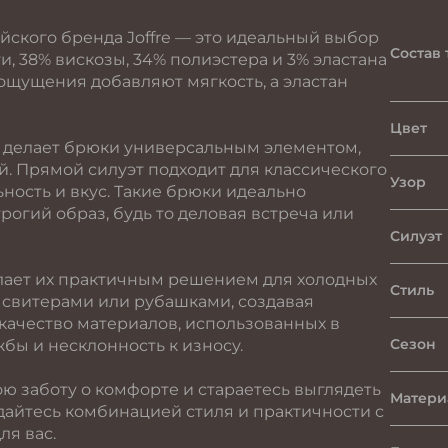
ского бренда Joffre — это идеальный выбор
Состав 
и, 38% вискозы, 34% полиэстера и 3% эластана
ощущения добавляют мягкость, а эластан
Цвет
 делает брюки универсальным элементом,
й. Прямой силуэт подходит для классического
Узор
ность и вкус. Такие брюки идеально
рогий образ, будь то деловая встреча или
Силуэт
лает их практичным решением для холодных
Стиль
и свитерами или рубашками, создавая
качество материалов, использованных в
Сезон
бы и несклонность к износу.
ою заботу о комфорте и стараетесь выглядеть
Матери
дайтесь комбинацией стиля и практичности с
я вас.