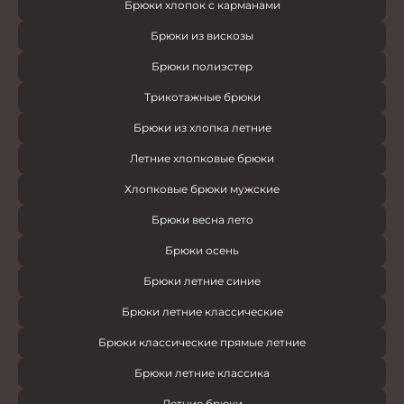
Брюки хлопок с карманами
Брюки из вискозы
Брюки полиэстер
Трикотажные брюки
Брюки из хлопка летние
Летние хлопковые брюки
Хлопковые брюки мужские
Брюки весна лето
Брюки осень
Брюки летние синие
Брюки летние классические
Брюки классические прямые летние
Брюки летние классика
Летние брюки