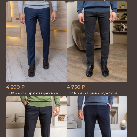
4 290
₽
4 750
₽
15891-4002 Брюки мужские
3041/12953 Брюки мужские
парламент