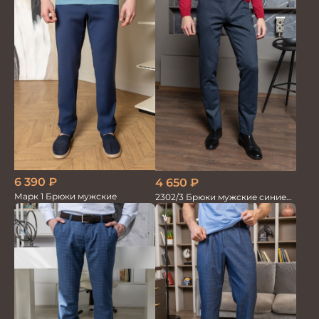
6 390
₽
4 650
₽
Марк 1 Брюки мужские
2302/3 Брюки мужские синие
диагональ