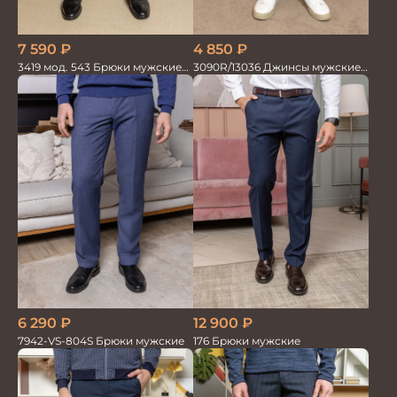
7 590
₽
4 850
₽
3419 мод. 543 Брюки мужские
3090R/13036 Джинсы мужские
трикотажные
т.синий
6 290
₽
12 900
₽
7942-VS-804S Брюки мужские
176 Брюки мужские