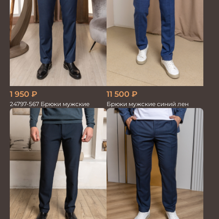
1 950
₽
11 500
₽
24797-567 Брюки мужские
Брюки мужские синий лен