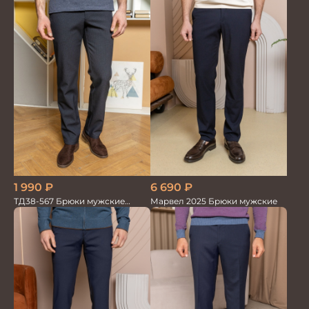
6 690
₽
1 990
₽
Марвел 2025 Брюки мужские
ТД38-567 Брюки мужские
трикотажные