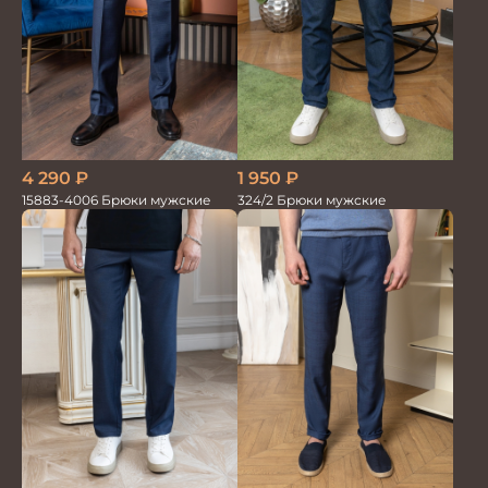
1 950
₽
4 290
₽
324/2 Брюки мужские
15883-4006 Брюки мужские