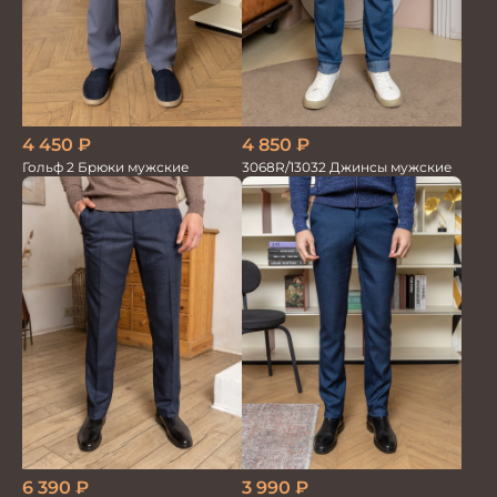
4 450
₽
4 850
₽
Гольф 2 Брюки мужские
3068R/13032 Джинсы мужские
6 390
₽
3 990
₽