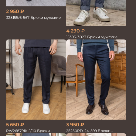
2 950
₽
328155/6-567 Брюки мужские
4 290
₽
15395-3023 Брюки мужские
5 650
₽
3 950
₽
RW268791K-1/ 10 Брюки
25250PD-24-599 Брюки
мужские т.син. 100% Лён
мужские