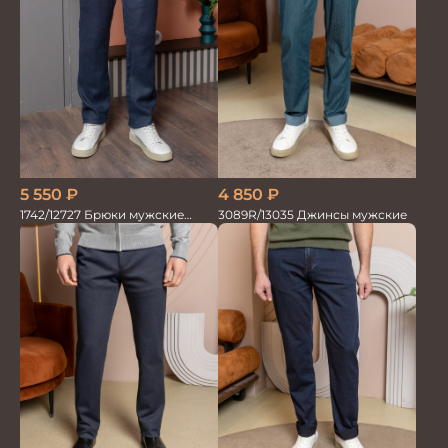
5 550
₽
4 850
₽
1742/12727 Брюки мужские
3089R/13035 Джинсы мужские
100%лён син