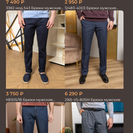
7 490
₽
2 950
₽
3382 мод.543 Брюки мужские
12483-4003 Брюки мужские
син.меланж трикотаж
серо-голубые
3 750
₽
6 290
₽
К8305/18 Брюки мужские
2165-VS-805M Брюки мужские
т.синие