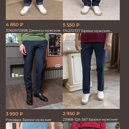
4 850
₽
5 550
₽
3060R/12898 Джинсы мужские
1742/12727 Брюки мужские
100%лён т.син
2 950
₽
3 990
₽
23968-12А-567 Брюки мужские
Рикардо Брюки мужские