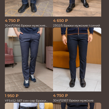
4 750
₽
4 650
₽
3041/12956 Брюки мужские
2302/5 Брюки мужские т.синий
океан
4 750
₽
1 950
₽
3041/12957 Брюки мужские
YF5452-567 син-сер Брюки
мужские