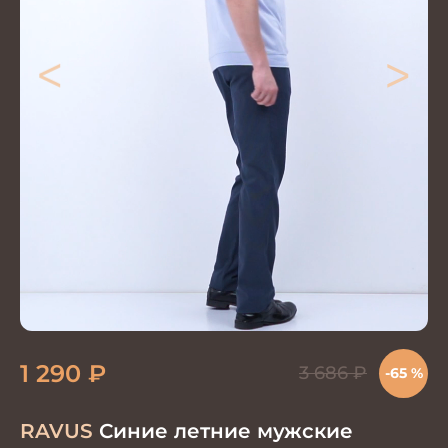
<
>
1 290
₽
3 686
₽
-65 %
RAVUS
Синие летние мужские