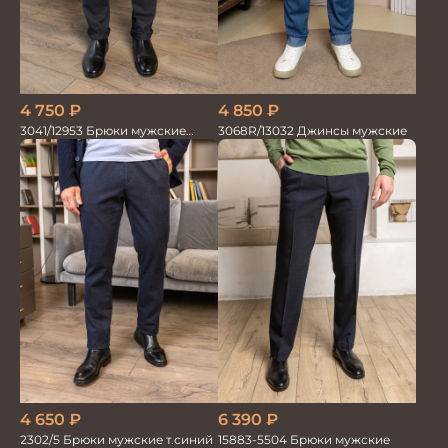
4 750
₽
4 850
₽
3041/12953 Брюки мужские
3068R/13032 Джинсы мужские
парламент
4 650
₽
6 390
₽
2302/5 Брюки мужские т.синий
15883-5504 Брюки мужские