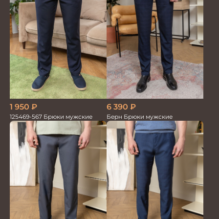
1 950
₽
6 390
₽
125469-567 Брюки мужские
Берн Брюки мужские