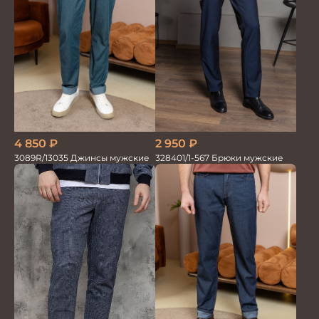
4 850
₽
2 950
₽
3089R/13035 Джинсы мужские
328401/1-567 Брюки мужские