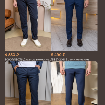
4 850
₽
5 490
₽
3090R/13036 Джинсы мужские
15891-2011 Брюки мужские
т.синий