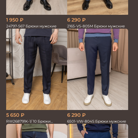
1 950
₽
6 290
₽
24797-567 Брюки мужские
2165-VS-805M Брюки мужские
5 650
₽
6 290
₽
RW268791K-1/ 10 Брюки
6501-VW-804S Брюки мужские
мужские т.син. 100% Лён