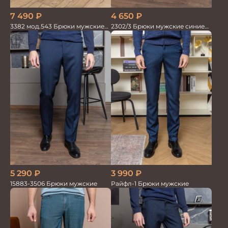
7 490
₽
4 650
₽
3382 мод.543 Брюки мужские
2302/3 Брюки мужские синие
син.меланж трикотаж
диагональ
5 290
₽
3 990
₽
15883-3506 Брюки мужские
Райфл-1 Брюки мужские