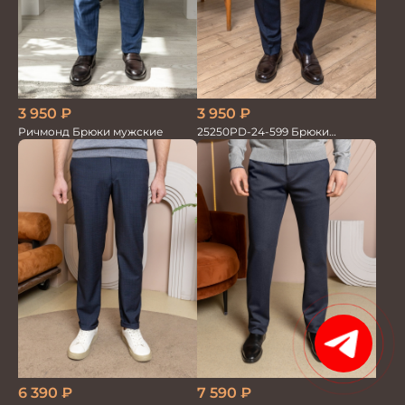
3 950
₽
3 950
₽
Ричмонд Брюки мужские
25250PD-24-599 Брюки
мужские
1
7 590
₽
6 390
₽