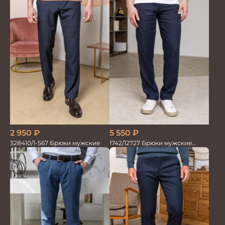
2 950
₽
5 550
₽
328410/1-567 Брюки мужские
1742/12727 Брюки мужские
100%лён т.син