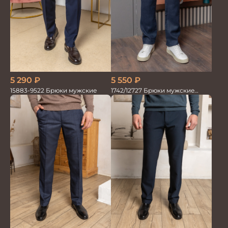
5 290
₽
5 550
₽
15883-9522 Брюки мужские
1742/12727 Брюки мужские
100%лён син