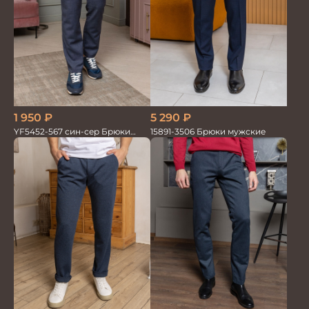
5 290
₽
1 950
₽
15891-3506 Брюки мужские
YF5452-567 син-сер Брюки
мужские