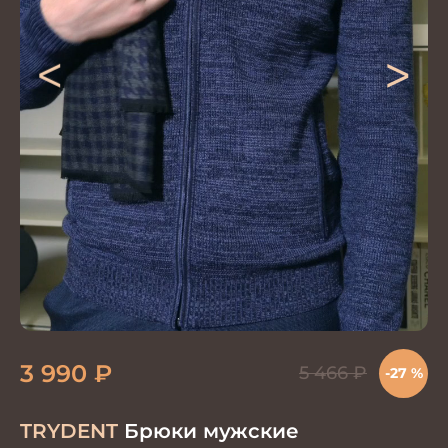
<
>
3 990
₽
5 466
₽
-27 %
TRYDENT
Брюки мужские