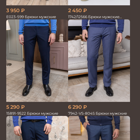
3 950
₽
2 450
₽
Е023-599 Брюки мужские
1742/12566 Брюки мужские
100%лён т.синие
5 290
₽
6 290
₽
15891-9522 Брюки мужские
7942-VS-804S Брюки мужские