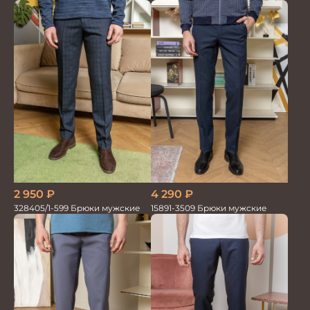
2 950
₽
4 290
₽
328405/1-599 Брюки мужские
15891-3509 Брюки мужские