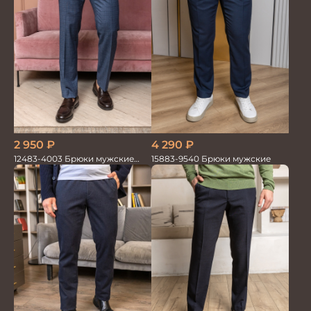
2 950
₽
4 290
₽
12483-4003 Брюки мужские
15883-9540 Брюки мужские
серо-голубые