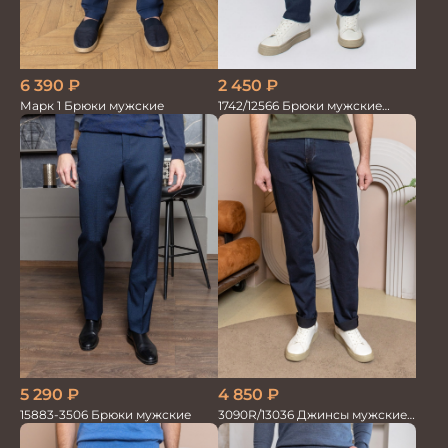
6 390
₽
2 450
₽
Марк 1 Брюки мужские
1742/12566 Брюки мужские
100%лён т.синие
5 290
₽
4 850
₽
15883-3506 Брюки мужские
3090R/13036 Джинсы мужские
т.синий