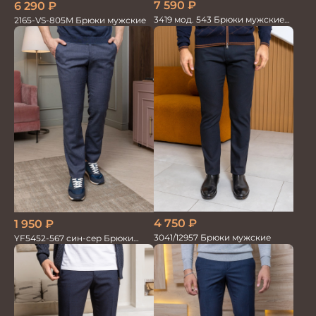
7 590
₽
6 290
₽
3419 мод. 543 Брюки мужские
2165-VS-805M Брюки мужские
трикотажные
4 750
₽
1 950
₽
3041/12957 Брюки мужские
YF5452-567 син-сер Брюки
мужские