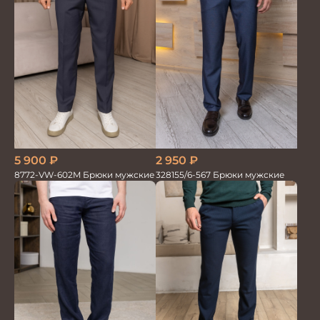
5 900
₽
2 950
₽
8772-VW-602M Брюки мужские
328155/6-567 Брюки мужские