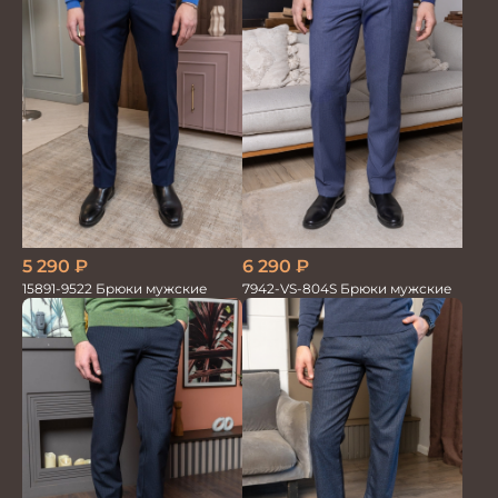
5 290
₽
6 290
₽
15891-9522 Брюки мужские
7942-VS-804S Брюки мужские