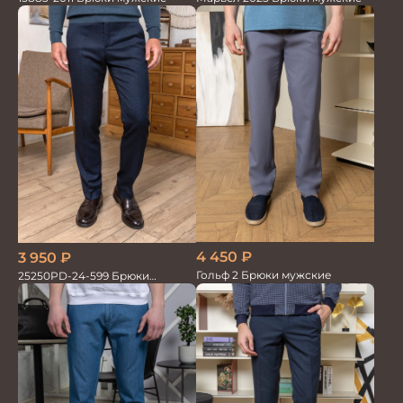
4 450
₽
3 950
₽
Гольф 2 Брюки мужские
25250PD-24-599 Брюки
мужские