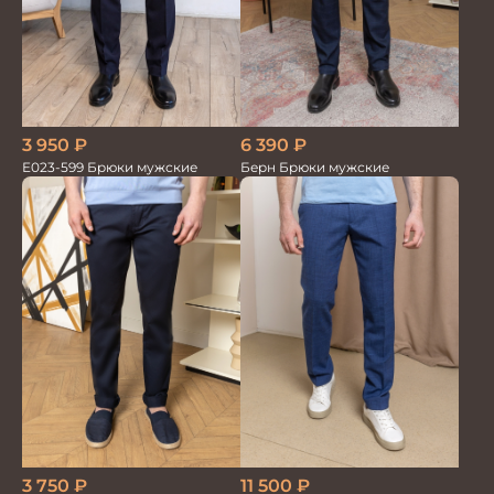
3 950
₽
6 390
₽
Е023-599 Брюки мужские
Берн Брюки мужские
3 750
₽
11 500
₽