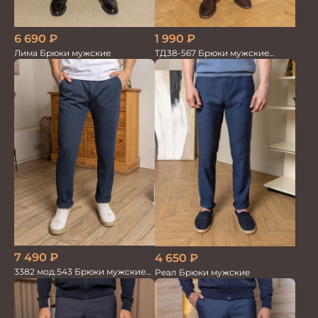
6 690
₽
1 990
₽
Лима Брюки мужские
ТД38-567 Брюки мужские
трикотажные
7 490
₽
4 650
₽
3382 мод.543 Брюки мужские
Реал Брюки мужские
син.меланж трикотаж