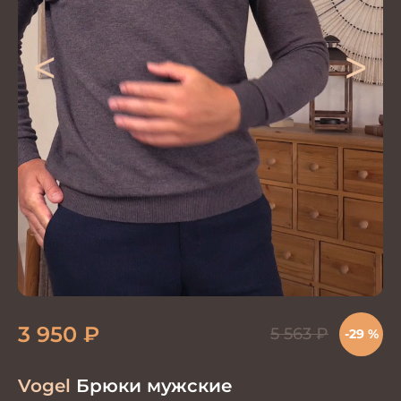
<
>
3 950
₽
5 563
₽
-29 %
Vogel
Брюки мужские