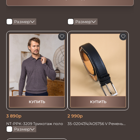
Размер
Размер
КУПИТЬ
КУПИТЬ
3 890
р
2 990
р
NT-PPK-3209 Трикотаж поло
35-02047/4/АО5756 V Ремень
мужской 135см. синий
Размер