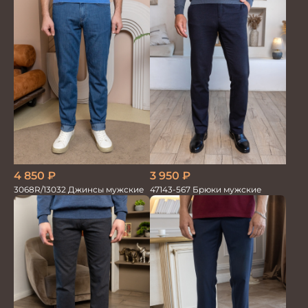
4 850
₽
3 950
₽
3068R/13032 Джинсы мужские
47143-567 Брюки мужские