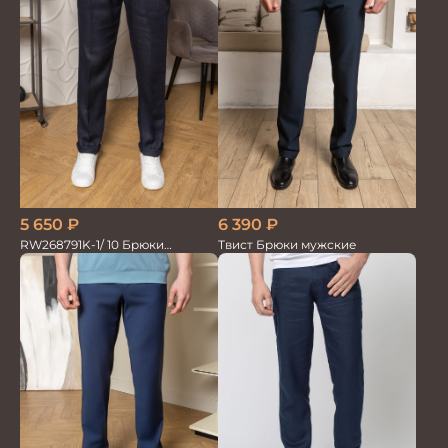
6 390
₽
5 650
₽
Твист Брюки мужские
RW268791K-1/ 10 Брюки
мужские т.син. 100% Лён