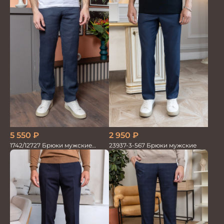
5 550
₽
2 950
₽
1742/12727 Брюки мужские
23937-3-567 Брюки мужские
100%лён син