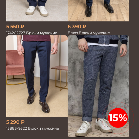
5 550
₽
6 390
₽
1742/12727 Брюки мужские
Блюз Брюки мужские
100%лён т.син
15%
5 290
₽
15883-9522 Брюки мужские