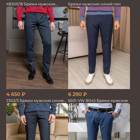
К8305/18 Брюки мужские
Брюки мужские синий лен
т.синие
4 650
₽
6 290
₽
2302/3 Брюки мужские синие
6501-VW-804S Брюки мужские
диагональ