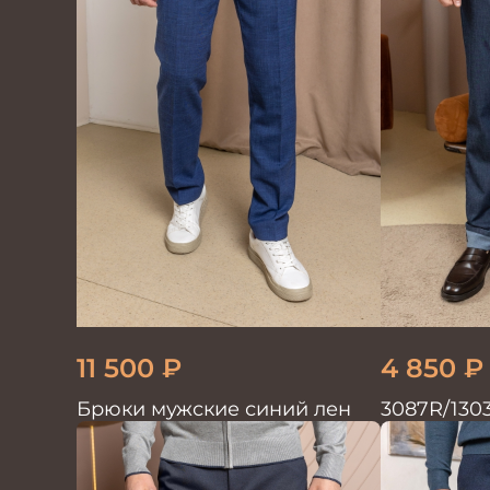
11 500
₽
4 850
₽
Брюки мужские синий лен
3087R/130
мужские