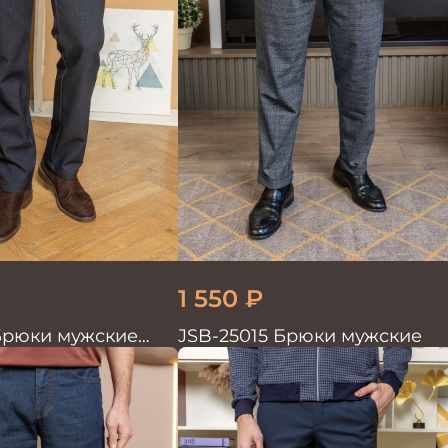
1 550
₽
Брюки мужские
JSB-25015 Брюки мужские
ные