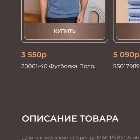
КУПИТЬ
3 550
р
5 090
р
20001-40 Футболка Поло
SS017989
синий
GROSTYL
ОПИСАНИЕ ТОВАРА
Джинсы мужские от бренда MAC.PERSON об