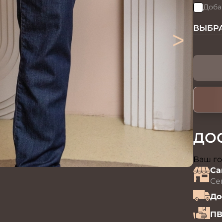
Доба
>
ВЫБРА
ДО
Ваш го
Са
Се
До
ПВ