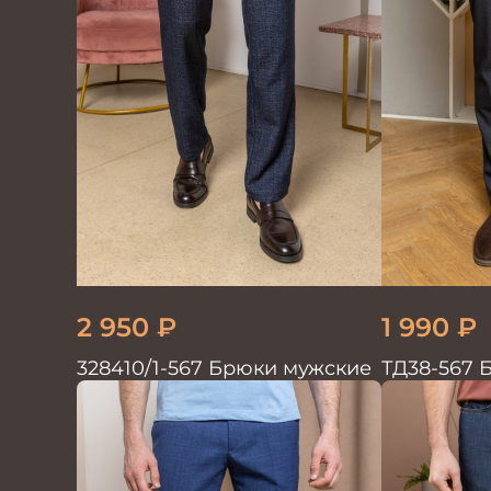
2 950
₽
1 990
₽
328410/1-567 Брюки мужские
ТД38-567 
трикотаж