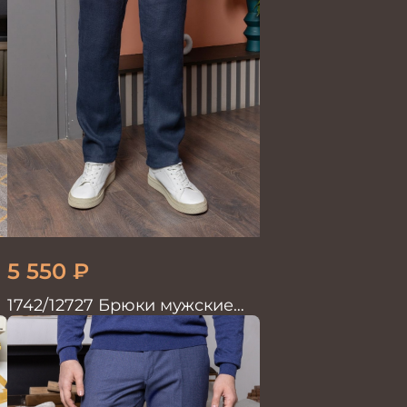
5 550
₽
1742/12727 Брюки мужские
100%лён син