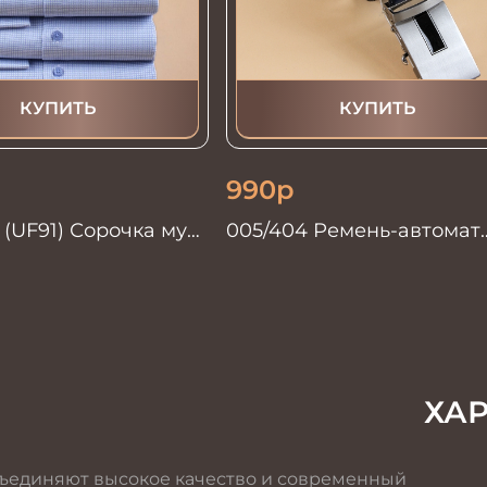
КУПИТЬ
КУПИТЬ
990
р
 (UF91) Сорочка муж.
005/404 Ремень-автомат
E PRIME
мужской синий
ХА
ъединяют высокое качество и современный