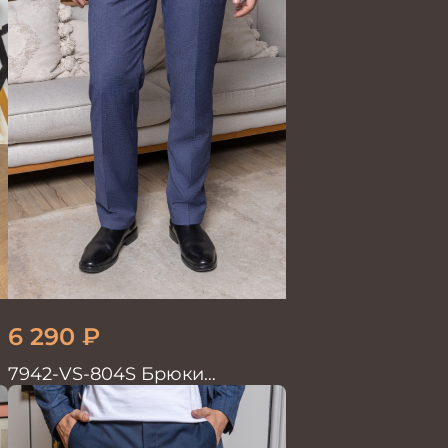
6 290
₽
7942-VS-804S Брюки
мужские