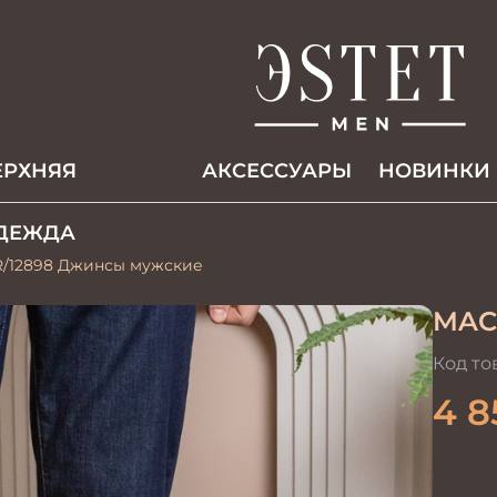
ЕРХНЯЯ
АКCЕССУАРЫ
НОВИНКИ
ДЕЖДА
R/12898 Джинсы мужские
MAC
Код то
4 8