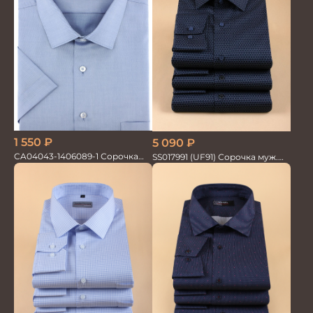
1 550
₽
5 090
₽
CA04043-1406089-1 Сорочка
SS017991 (UF91) Сорочка муж.
мужская
GROSTYLE