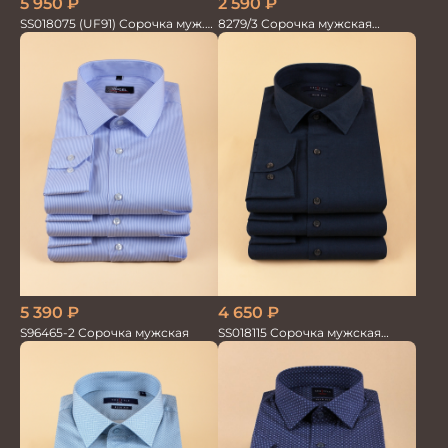
5 950
₽
2 590
₽
SS018075 (UF91) Сорочка муж.
8279/3 Сорочка мужская
дл.рук. GROSTYLE PRIME
кор.рукав
5 390
₽
4 650
₽
S96465-2 Сорочка мужская
SS018115 Сорочка мужская
GROSTYLE PRIME