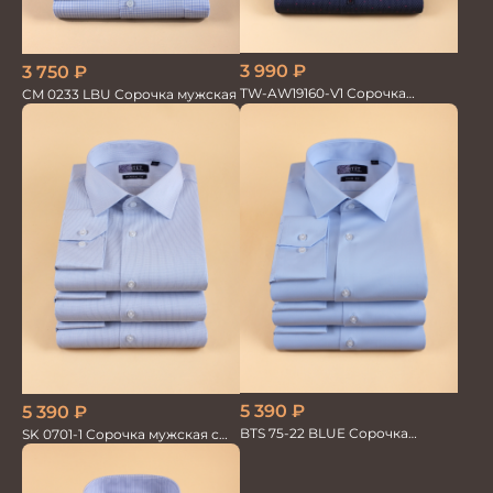
3 990
₽
3 750
₽
TW-AW19160-V1 Сорочка
CM 0233 LBU Сорочка мужская
мужская
5 390
₽
5 390
₽
BTS 75-22 BLUE Сорочка
SK 0701-1 Сорочка мужская с
мужская лайкра бамбук
шёлком