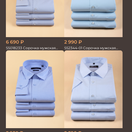
6 690
₽
2 990
₽
SS018233 Сорочка мужская
SS2344-01 Сорочка мужская
GROSTYLE TRENDY
кор.рукав