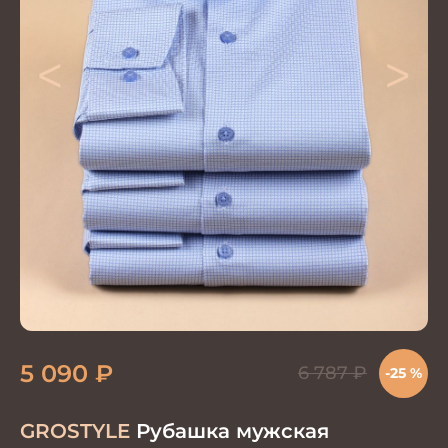
<
>
5 090
₽
6 787
₽
-25 %
GROSTYLE
Рубашка мужская