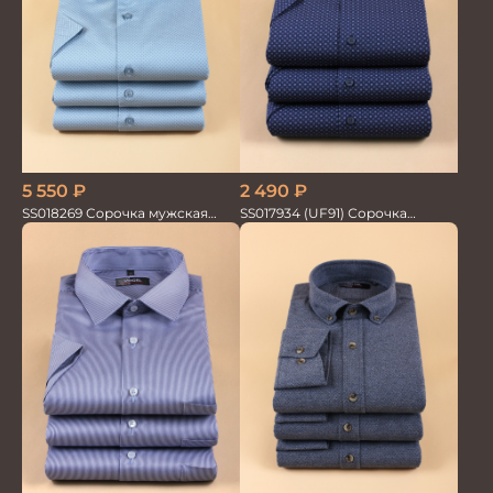
5 550
₽
2 490
₽
SS018269 Сорочка мужская
SS017934 (UF91) Сорочка
кор.рукав GROSTYLE PRIME
мужская кор. рук. GROSTYLE