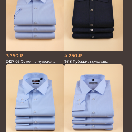
3 750
₽
4 250
₽
D127-03 Сорочка мужская
2618 Рубашка мужская
голубая в невид.полоску
кор.рукав трикотажная т.син.
100%хлопок