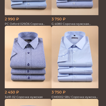
2 990
₽
3 750
₽
PC Oxford 029/26 Сорочка
G 4080 Сорочка мужская
мужская Vogel
голубой
2 450
₽
3 750
₽
3491-02 Сорочка мужская
CM0002 SBU Сорочка мужская
голубая