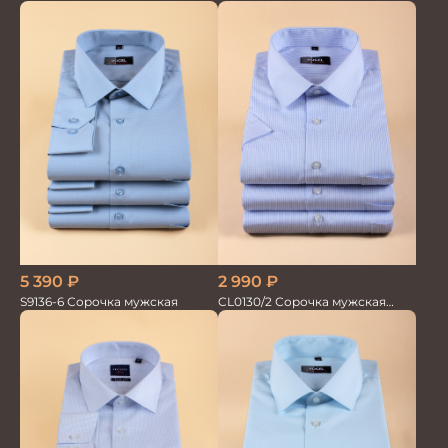
кор.рукав GROSTYLE TRENDY
кор.рукав GROSTYLE TRENDY
5 390
₽
2 990
₽
S9136-6 Сорочка мужская
CL0130/2 Сорочка мужская
кор.рукав