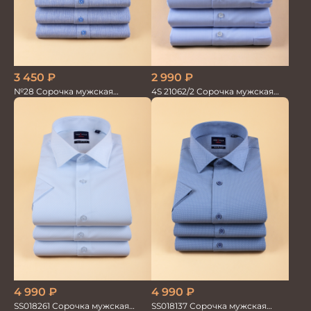
3 450
₽
2 990
₽
№28 Сорочка мужская
4S 21062/2 Сорочка мужская
кор.рукав
кор.рукав бамбук
4 990
₽
4 990
₽
SS018261 Сорочка мужская
SS018137 Сорочка мужская