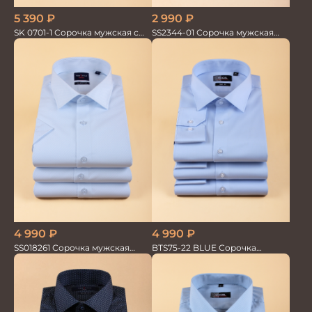
5 390
₽
2 990
₽
SK 0701-1 Сорочка мужская с
SS2344-01 Сорочка мужская
шёлком
кор.рукав
4 990
₽
4 990
₽
SS018261 Сорочка мужская
BTS75-22 BLUE Сорочка
кор.рукав GROSTYLE TRENDY
мужская лайкра бамбук