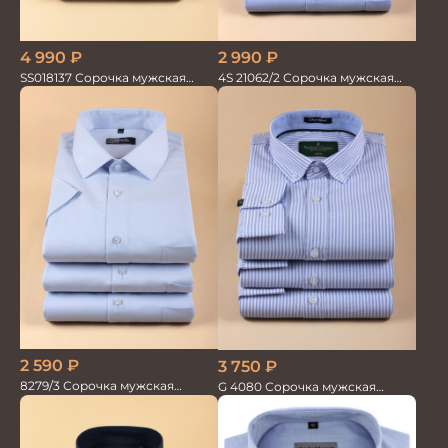
4 990
₽
2 990
₽
SS018137 Сорочка мужская
4S 21062/2 Сорочка мужская
кор.рукав GROSTYLE TRENDY
кор.рукав бамбук
2 590
₽
3 750
₽
8279/3 Сорочка мужская
G 4080 Сорочка мужская
кор.рукав
голубой