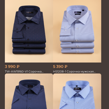
кор.рукав
3 990
₽
5 390
₽
TW-AW19160-V1 Сорочка
HS1208-1 Сорочка мужская
мужская
голубая мел.клетка