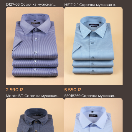
D127-03 Сорочка мужская
HS1212-1 Сорочка мужская в
голубая в невид.полоску
мелкую полоску
2 590
₽
5 550
₽
Monte 5/2 Сорочка мужская
SS018269 Сорочка мужская
кор.рукав
кор.рукав GROSTYLE PRIME