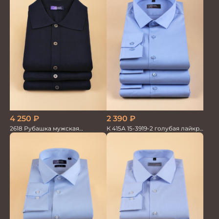
4 250
₽
2 390
₽
2618 Рубашка мужская
К 415А 15-3919-2 голубая лайкра
кор.рукав трикотажная т.син.
Сорочка мужская
100%хлопок