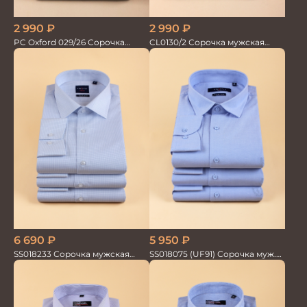
2 990
₽
2 990
₽
PC Oxford 029/26 Сорочка
CL0130/2 Сорочка мужская
мужская Vogel
кор.рукав
5 950
₽
6 690
₽
SS018075 (UF91) Сорочка муж.
SS018233 Сорочка мужская
дл.рук. GROSTYLE PRIME
GROSTYLE TRENDY