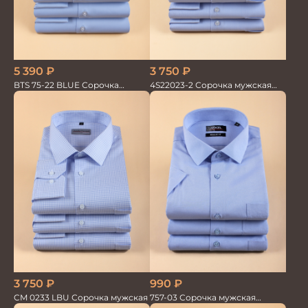
5 390
₽
3 750
₽
BTS 75-22 BLUE Сорочка
4S22023-2 Сорочка мужская
мужская лайкра бамбук
голубая
3 750
₽
990
₽
CM 0233 LBU Сорочка мужская
757-03 Сорочка мужская