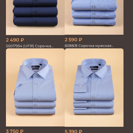
2 590
₽
2 490
₽
6088/8 Сорочка мужская
SS017934 (UF91) Сорочка
кор.рукав
мужская кор. рук. GROSTYLE
3 750
₽
5 390
₽