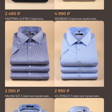
2 490
₽
4 990
₽
SS017934 (UF91) Сорочка
SS018261 Сорочка мужская
мужская кор. рук. GROSTYLE
кор.рукав GROSTYLE TRENDY
2 590
₽
2 990
₽
Monte 5/2 Сорочка мужская
4S 21062/2 Сорочка мужская
кор.рукав
кор.рукав бамбук