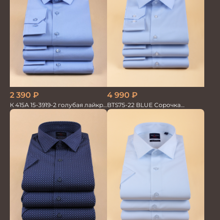
2 390
₽
4 990
₽
К 415А 15-3919-2 голубая лайкра
BTS75-22 BLUE Сорочка
Сорочка мужская
мужская лайкра бамбук