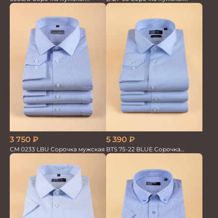
кор.рукав
голубая в невид.полоску
5 390
₽
3 750
₽
BTS 75-22 BLUE Сорочка
CM 0233 LBU Сорочка мужская
мужская лайкра бамбук