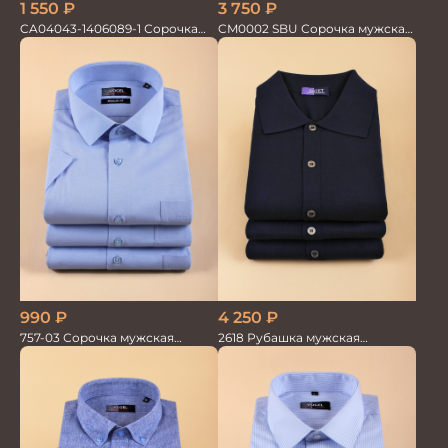
1 550
₽
3 750
₽
CA04043-1406089-1 Сорочка
CM0002 SBU Сорочка мужская
мужская
голубая
990
₽
4 250
₽
757-03 Сорочка мужская
2618 Рубашка мужская
кор.рукав
кор.рукав трикотажная т.син.
100%хлопок