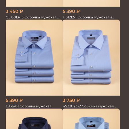
3 450
₽
5 390
₽
CL 0013-15 Сорочка мужская
HS1212-1 Сорочка мужская в
короткий рукав
мелкую полоску
5 390
₽
3 750
₽
D156-01 Сорочка мужская
4S22023-2 Сорочка мужская
голубая