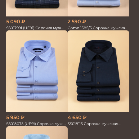
2 590
₽
5 090
₽
Como 1585/5 Сорочка мужская
SS017991 (UF91) Сорочка муж.
кор.рукав
GROSTYLE
5 950
₽
4 650
₽
SS018075 (UF91) Сорочка муж.
SS018115 Сорочка мужская
дл.рук. GROSTYLE PRIME
GROSTYLE PRIME