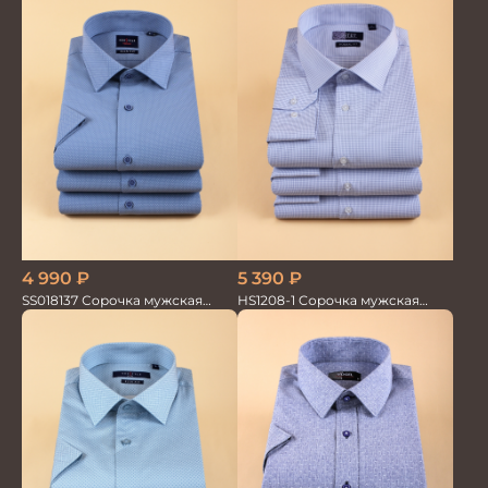
5 390
₽
4 990
₽
HS1208-1 Сорочка мужская
SS018137 Сорочка мужская
голубая мел.клетка
кор.рукав GROSTYLE TRENDY