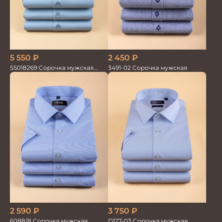
5 550
₽
2 450
₽
SS018269 Сорочка мужская
3491-02 Сорочка мужская
кор.рукав GROSTYLE PRIME
2 590
₽
3 750
₽
6088/8 Сорочка мужская
D127-03 Сорочка мужская