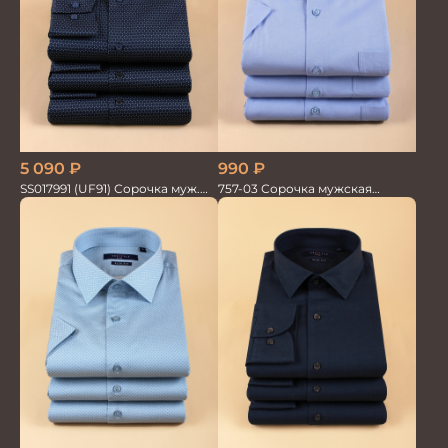
5 090
₽
990
₽
SS017991 (UF91) Сорочка муж.
757-03 Сорочка мужская
GROSTYLE
кор.рукав