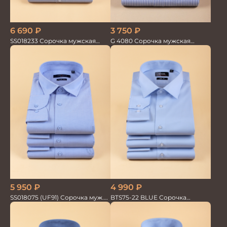
6 690
₽
3 750
₽
SS018233 Сорочка мужская
G 4080 Сорочка мужская
GROSTYLE TRENDY
голубой
5 950
₽
4 990
₽
SS018075 (UF91) Сорочка муж.
BTS75-22 BLUE Сорочка
дл.рук. GROSTYLE PRIME
мужская лайкра бамбук