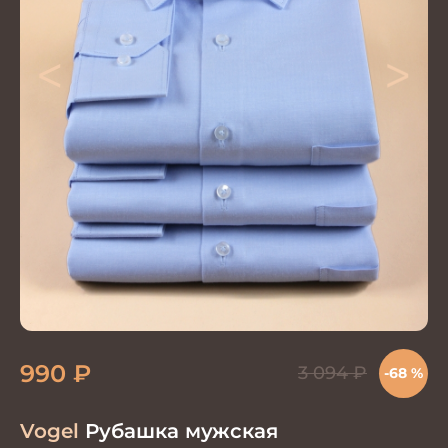
<
>
990
₽
3 094
₽
-68 %
Vogel
Рубашка мужская