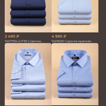
2 490
₽
4 990
₽
SS017934 (UF91) Сорочка
SS018261 Сорочка мужская
мужская кор. рук. GROSTYLE
кор.рукав GROSTYLE TRENDY