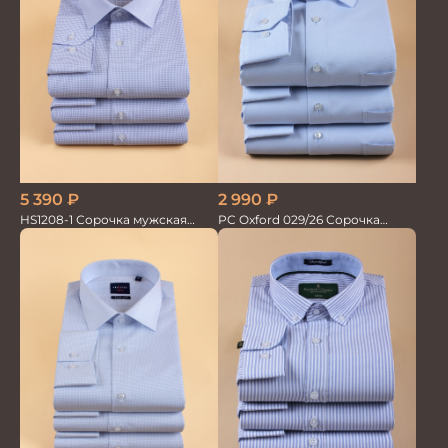
5 390
₽
2 990
₽
HS1208-1 Сорочка мужская
PC Oxford 029/26 Сорочка
голубая мел.клетка
мужская Vogel