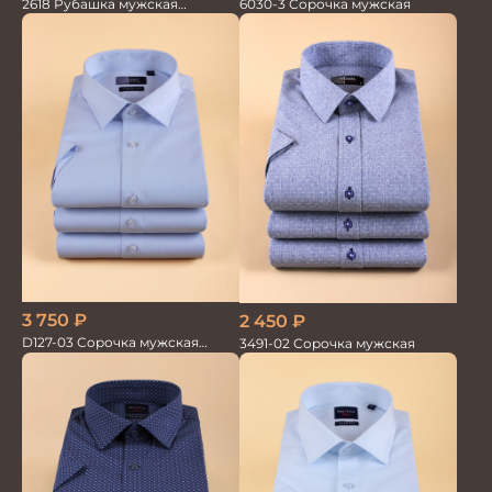
2618 Рубашка мужская
6030-3 Сорочка мужская
кор.рукав трикотажная т.син.
100%хлопок
3 750
₽
2 450
₽
D127-03 Сорочка мужская
3491-02 Сорочка мужская
голубая в невид.полоску