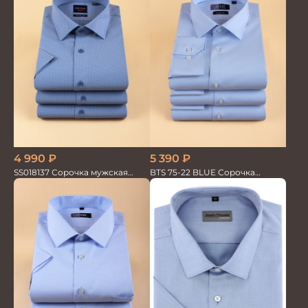
5 390
₽
4 990
₽
BTS 75-22 BLUE Сорочка
SS018137 Сорочка мужская
мужская лайкра бамбук
кор.рукав GROSTYLE TRENDY