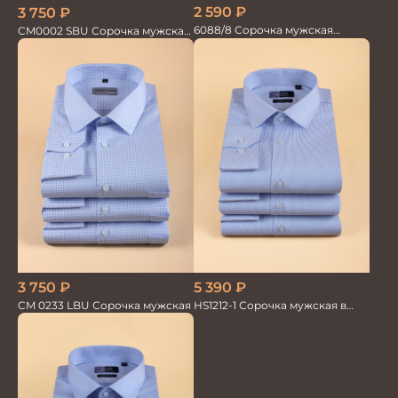
2 590
₽
3 750
₽
6088/8 Сорочка мужская
CM0002 SBU Сорочка мужская
кор.рукав
голубая
3 750
₽
5 390
₽
CM 0233 LBU Сорочка мужская
HS1212-1 Сорочка мужская в
мелкую полоску