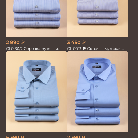
2 990
₽
3 450
₽
CL0130/2 Сорочка мужская
CL 0013-15 Сорочка мужская
кор.рукав
короткий рукав
5 390
₽
2 390
₽