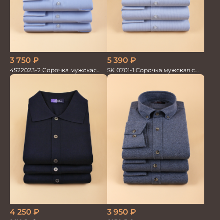
3 750
₽
5 390
₽
4S22023-2 Сорочка мужская
SK 0701-1 Сорочка мужская с
голубая
шёлком
4 250
₽
3 950
₽