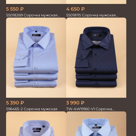
5 550
₽
4 650
₽
SS018269 Сорочка мужская
SS018115 Сорочка мужская
кор.рукав GROSTYLE PRIME
GROSTYLE PRIME
3 990
₽
5 390
₽
TW-AW19160-V1 Сорочка
S96465-2 Сорочка мужская
мужская