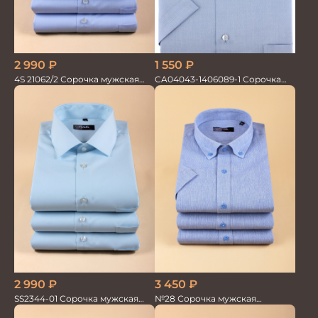
1 550
₽
2 990
₽
CA04043-1406089-1 Сорочка
4S 21062/2 Сорочка мужская
мужская
кор.рукав бамбук
2 990
₽
3 450
₽
SS2344-01 Сорочка мужская
№28 Сорочка мужская
кор.рукав
кор.рукав