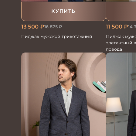
КУПИТЬ
13 500
₽
11 500
₽
16 875
₽
14 
Пиджак мужской трикотажный
Пиджак мужс
элегантный 
повода