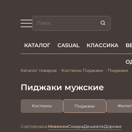
КАТАЛОГ
CASUAL
КЛАССИКА
В
О
Каталог товаров
Костюмы Пиджаки
Пиджаки
Пиджаки мужские
Костюмы
Жиле
Пиджаки
Сортировка:
Новинки
Скидка
Дешевле
Дороже