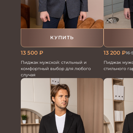
-20%
КУПИТЬ
13 500
₽
13 200
₽
16 
Пиджак мужской: стильный и
Пиджак мужс
комфортный выбор для любого
стильного г
случая