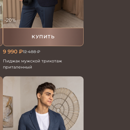
-20%
КУПИТЬ
9 990
₽
12 488
₽
Пиджак мужской трикотаж
приталенный