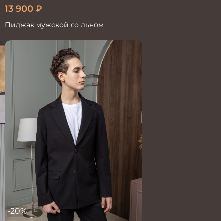
13 900
₽
Пиджак мужской со льном
-20%