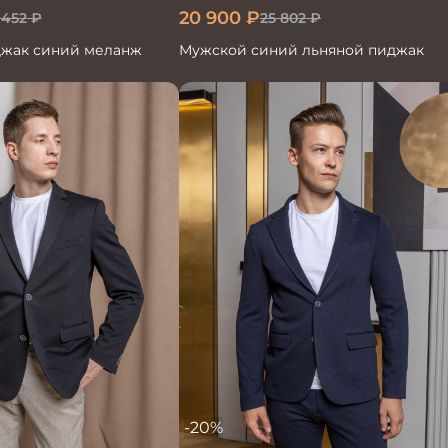
20 900
₽
 452
₽
25 802
₽
жак синий меланж
Мужской синий льняной пиджак
-20%