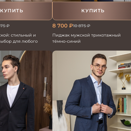
КУПИТЬ
КУПИТЬ
8 700
₽
375
₽
10 875
₽
кой: стильный и
Пиджак мужской трикотажный
выбор для любого
тёмно-синий