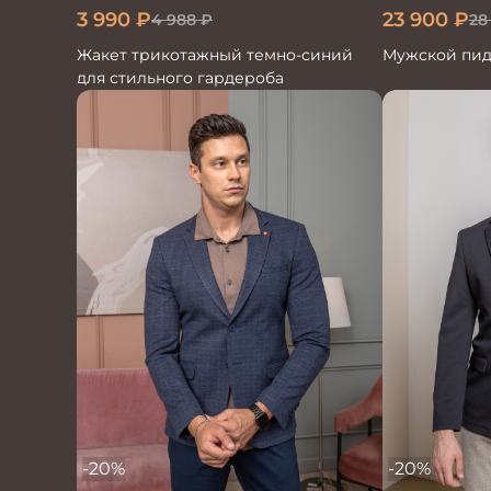
3 990
₽
23 900
₽
4 988
₽
28
Жакет трикотажный темно-синий
Мужской пид
для стильного гардероба
-20%
-20%