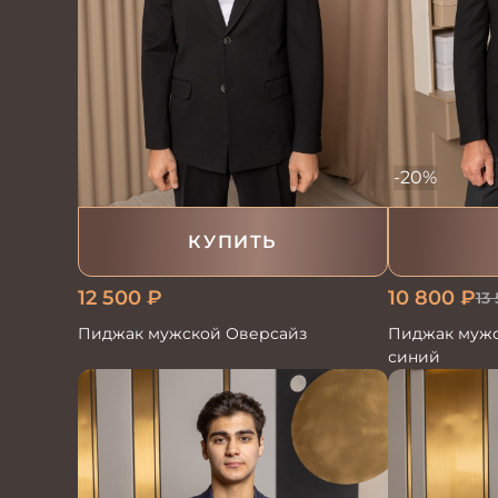
-20%
КУПИТЬ
12 500
₽
10 800
₽
13
Пиджак мужской Оверсайз
Пиджак мужс
синий