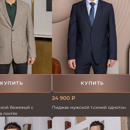
КУПИТЬ
КУПИТЬ
24 900
₽
кой бежевый с
Пиджак мужской т.синий однотон.
а локтях