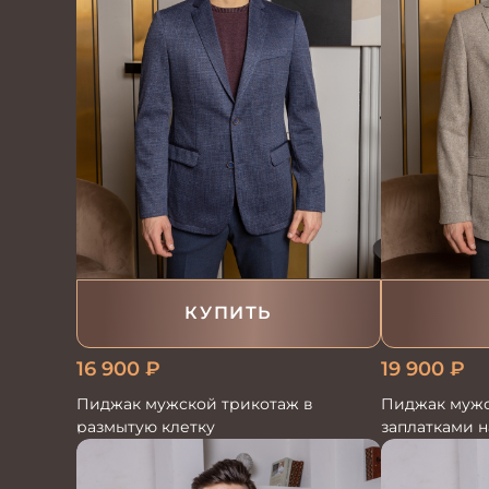
КУПИТЬ
16 900
₽
19 900
₽
Пиджак мужской трикотаж в
Пиджак мужс
размытую клетку
заплатками н