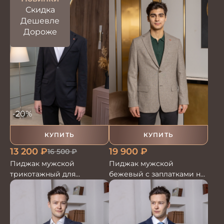
Скидка
Дешевле
Дороже
-20%
КУПИТЬ
КУПИТЬ
13 200
₽
19 900
₽
16 500
₽
Пиджак мужской
Пиджак мужской
трикотажный для
бежевый с заплатками на
стильного гардероба
локтях