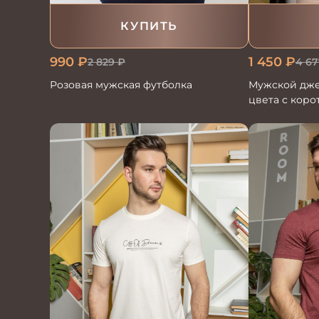
КУПИТЬ
990
₽
1 450
₽
2 829
₽
4 67
Розовая мужская футболка
Мужской дже
цвета с коро