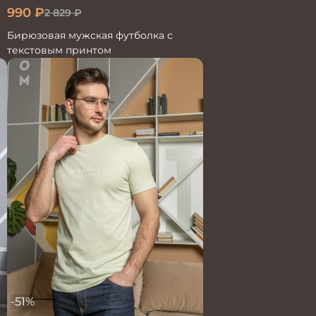
990
₽
2 829
₽
Бирюзовая мужская футболка с
текстовым принтом
-51%