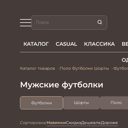
КАТАЛОГ
CASUAL
КЛАССИКА
В
О
Каталог товаров
Поло Футболки Шорты
Футбо
Мужские футболки
Шорты
Поло
Футболки
Сортировка:
Новинки
Скидка
Дешевле
Дороже