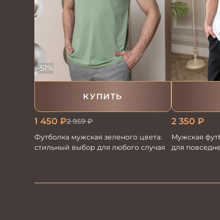
-51%
КУПИТЬ
1 450
₽
2 350
₽
2 959
₽
Футболка мужская зеленого цвета:
Мужская футб
стильный выбор для любого случая
для повседн