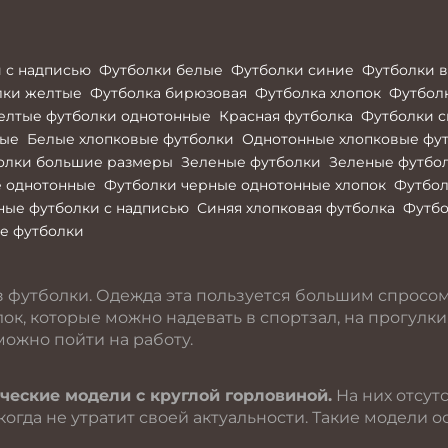
 с надписью
Футболки белые
Футболки синие
Футболки в
лки желтые
Футболка бирюзовая
Футболка хлопок
Футбол
елтые футболки однотонные
Красная футболка
Футболки с
ные
Белые хлопковые футболки
Однотонные хлопковые фу
олки большие размеры
Зеленые футболки
Зеленые футбол
е однотонные
Футболки черные однотонные хлопок
Футбол
ные футболки с надписью
Синяя хлопковая футболка
Футбо
е футболки
з футболки. Одежда эта пользуется большим спросом
ок, которые можно надевать в спортзал, на прогулки
можно пойти на работу.
ческие модели с круглой горловиной.
На них отсут
когда не утратит своей актуальности. Такие модели