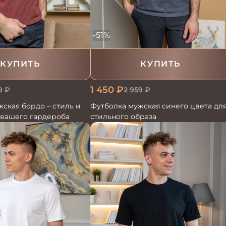
-51%
КУПИТЬ
КУПИТЬ
1 450
₽
9
₽
2 959
₽
ская бордо – стиль и
Футболка мужская синего цвета дл
 вашего гардероба
стильного образа