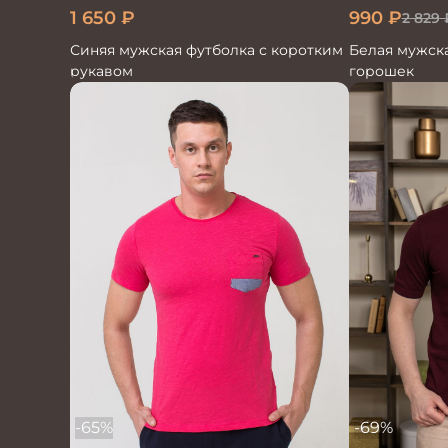
1 650
₽
990
₽
2 829
Синяя мужская футболка с коротким
Белая мужска
рукавом
горошек
-65%
-69%