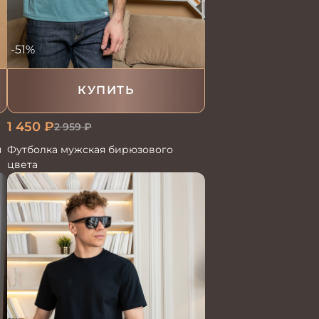
-51%
КУПИТЬ
1 450
₽
2 959
₽
Футболка мужская бирюзового
я
цвета