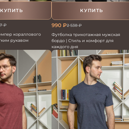
КУПИТЬ
КУПИТЬ
990
₽
7
₽
2 538
₽
мпер кораллового
Футболка трикотажная мужская
тким рукавом
бордо | Стиль и комфорт для
каждого дня