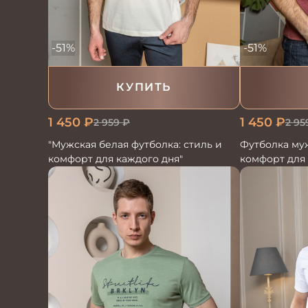
-51%
-51%
КУПИТЬ
1 450
₽
1 450
₽
2 959
₽
2 95
"Мужская белая футболка: стиль и
Футболка муж
комфорт для каждого дня"
комфорт для