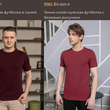
990
₽
₽
2 829
₽
я футболка в синий
Темно-синяя мужская футболка с
бежевым рисунком
-61%