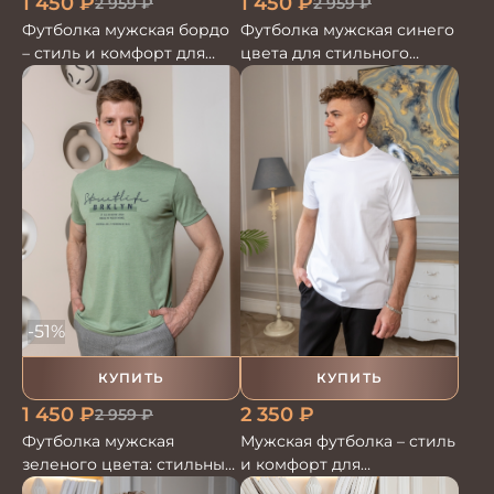
1 450
₽
1 450
₽
2 959
₽
2 959
₽
Футболка мужская бордо
Футболка мужская синего
– стиль и комфорт для
цвета для стильного
вашего гардероба
образа
-51%
КУПИТЬ
КУПИТЬ
1 450
₽
2 350
₽
2 959
₽
Футболка мужская
Мужская футболка – стиль
зеленого цвета: стильный
и комфорт для
выбор для любого случая
повседневной жизни