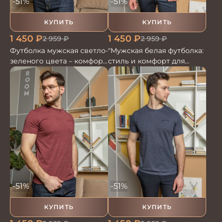
-51%
-51%
КУПИТЬ
КУПИТЬ
1 450
₽
1 450
₽
2 959
₽
2 959
₽
Футболка мужская светло-
"Мужская белая футболка:
зеленого цвета – комфорт
стиль и комфорт для
и стиль для каждого дня
каждого дня"
-51%
-51%
КУПИТЬ
КУПИТЬ