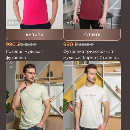
-65%
-61%
КУПИТЬ
КУПИТЬ
990
₽
990
₽
2 829
₽
2 538
₽
Розовая мужская
Футболка трикотажная
футболка
мужская бордо | Стиль и
комфорт для каждого дня