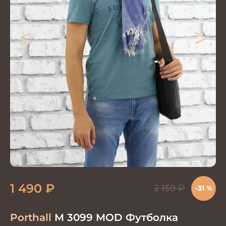
<
>
1 490
₽
2 159
₽
-31 %
Porthall
M 3099 MOD Футболка