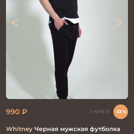
<
>
990
₽
1 478
₽
-33 %
Whitney
Черная мужская футболка