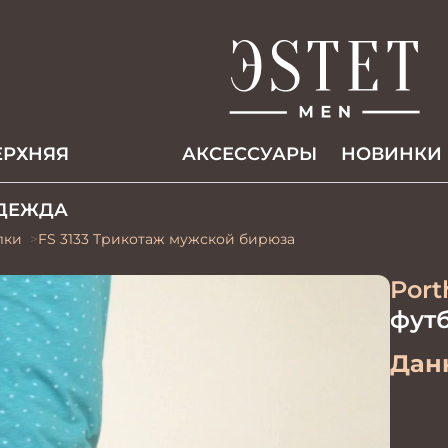
ЕРХНЯЯ
АКCЕССУАРЫ
НОВИНКИ
ДЕЖДА
лки
FS 3133 Трикотаж мужской бирюза
Port
фут
Данн