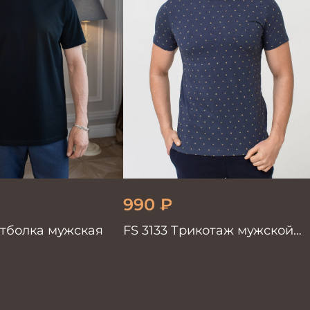
990
₽
утболка мужская
FS 3133 Трикотаж мужской
т.синий