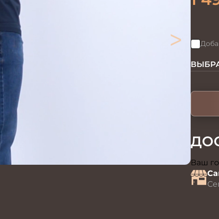
>
Доба
ВЫБРА
ДО
Ваш го
Са
Се