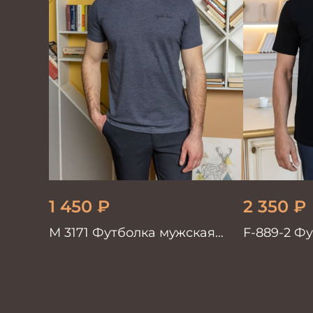
1 450
₽
2 350
₽
М 3171 Футболка мужская
F-889-2 Ф
синий