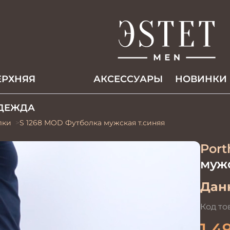
ЕРХНЯЯ
АКCЕССУАРЫ
НОВИНКИ
ДЕЖДА
лки
S 1268 MOD Футболка мужская т.синяя
Port
мужс
Данн
Код то
1 4