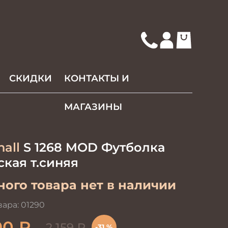
СКИДКИ
КОНТАКТЫ И
МАГАЗИНЫ
hall
S 1268 MOD Футболка
кая т.синяя
ого товара нет в наличии
вара:
01290
90
₽
2 159
₽
-31 %