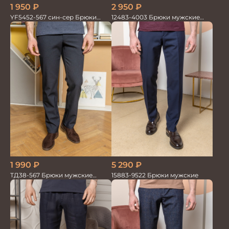
2 950
₽
1 950
₽
12483-4003 Брюки мужские
YF5452-567 син-сер Брюки
серо-голубые
мужские
5 290
₽
1 990
₽
15883-9522 Брюки мужские
ТД38-567 Брюки мужские
трикотажные