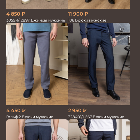
4 850
₽
11 900
₽
3059R/12897 Джинсы мужские
186 Брюки мужские
4 450
₽
2 950
₽
Гольф 2 Брюки мужские
328401/1-567 Брюки мужские