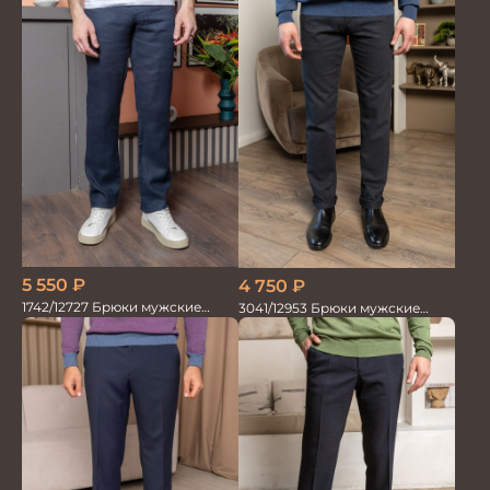
5 550
₽
4 750
₽
1742/12727 Брюки мужские
3041/12953 Брюки мужские
100%лён син
парламент