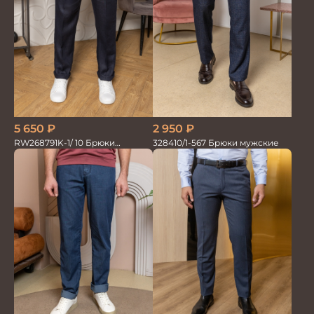
5 650
₽
2 950
₽
RW268791K-1/ 10 Брюки
328410/1-567 Брюки мужские
мужские т.син. 100% Лён