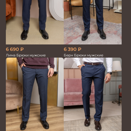
6 690
₽
6 390
₽
Лима Брюки мужские
Берн Брюки мужские