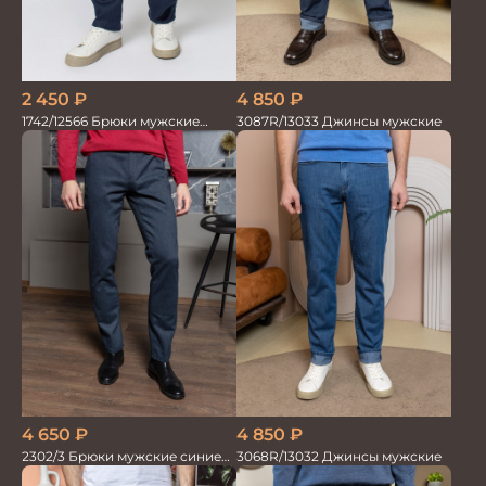
2 450
₽
4 850
₽
1742/12566 Брюки мужские
3087R/13033 Джинсы мужские
100%лён т.синие
4 650
₽
4 850
₽
2302/3 Брюки мужские синие
3068R/13032 Джинсы мужские
диагональ