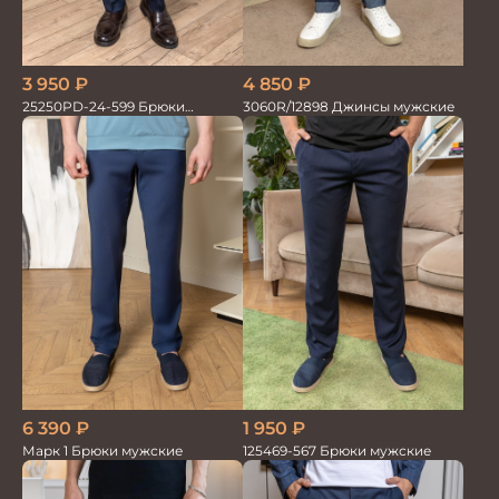
4 850
₽
3 950
₽
3060R/12898 Джинсы мужские
25250PD-24-599 Брюки
мужские
6 390
₽
1 950
₽
Марк 1 Брюки мужские
125469-567 Брюки мужские