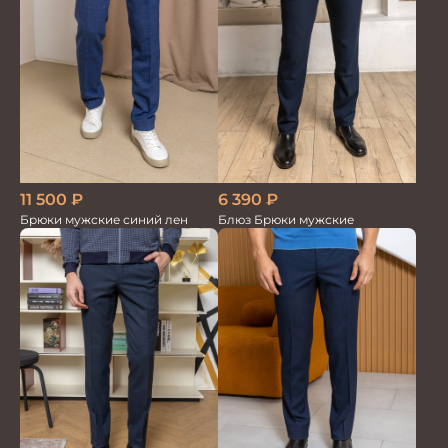
11 500
₽
6 390
₽
Брюки мужские синий лен
Блюз Брюки мужские