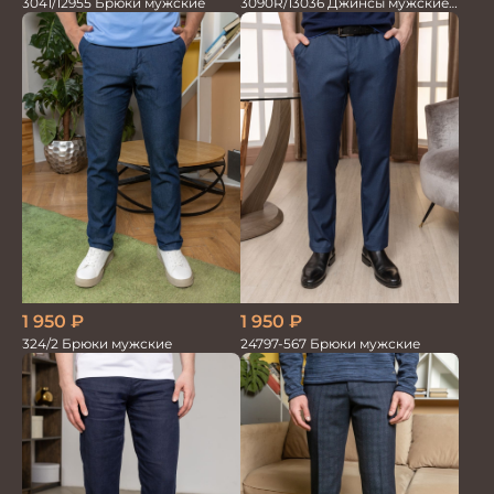
3041/12955 Брюки мужские
3090R/13036 Джинсы мужские
т.синий
1 950
₽
1 950
₽
324/2 Брюки мужские
24797-567 Брюки мужские