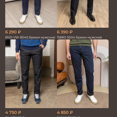
6 290
₽
6 390
₽
6501-VW-804S Брюки мужские
15883-5504 Брюки мужские
4 750
₽
4 850
₽