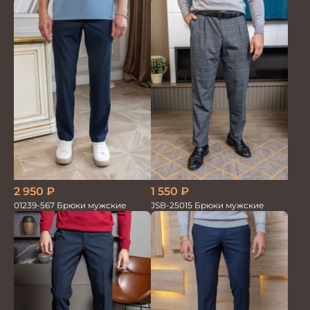
1 550
₽
2 950
₽
JSB-25015 Брюки мужские
01239-567 Брюки мужские