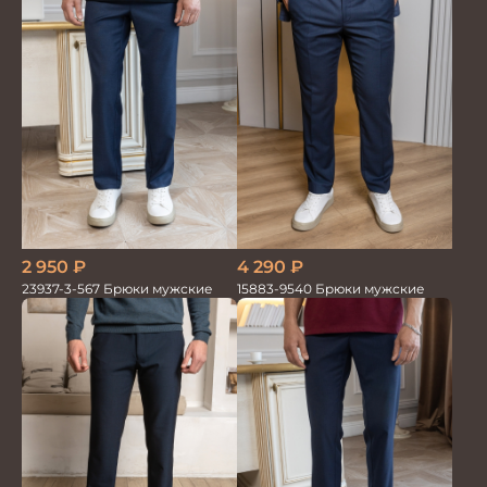
2 950
₽
4 290
₽
23937-3-567 Брюки мужские
15883-9540 Брюки мужские