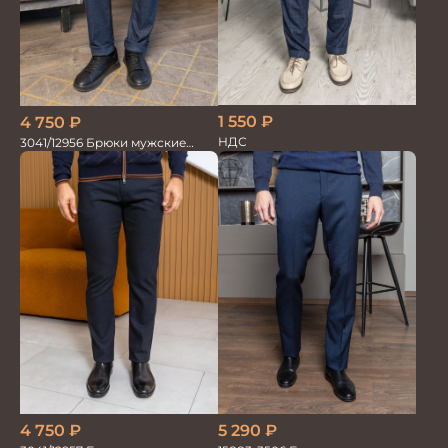
1 550
₽
4 750
₽
НДС
3041/12956 Брюки мужские
океан
4 750
₽
5 290
₽