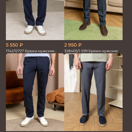
2 950
₽
5 550
₽
328405/1-599 Брюки мужские
1742/12727 Брюки мужские
100%лён т.син