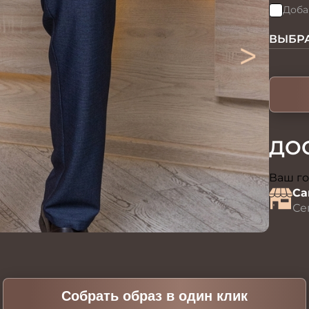
Доба
>
ВЫБРА
ДО
Ваш го
Са
Се
Собрать образ в один клик