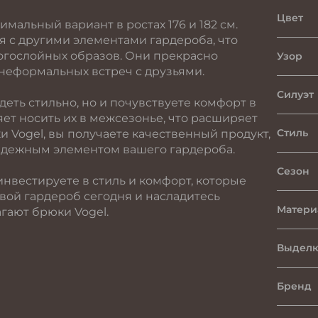
Цвет
альный вариант в ростах 176 и 182 см.
я с другими элементами гардероба, что
огослойных образов. Они прекрасно
Узор
 неформальных встреч с друзьями.
Силуэт
деть стильно, но и почувствуете комфорт в
яет носить их в межсезонье, что расширяет
Стиль
 Vogel, вы получаете качественный продукт,
надежным элементом вашего гардероба.
Сезон
нвестируете в стиль и комфорт, которые
свой гардероб сегодня и насладитесь
Матери
гают брюки Vogel.
Выделк
Бренд