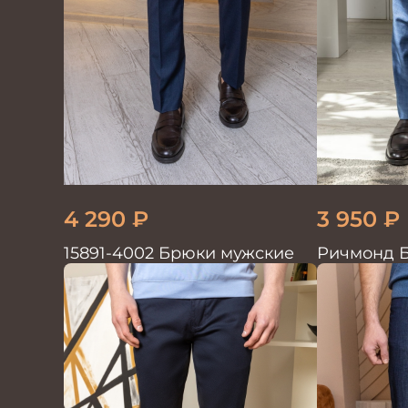
4 290
₽
3 950
₽
15891-4002 Брюки мужские
Ричмонд 