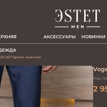
ЕРХНЯЯ
АКCЕССУАРЫ
НОВИНКИ
ДЕЖДА
5/6-567 Брюки мужские
Voge
Код то
2 9