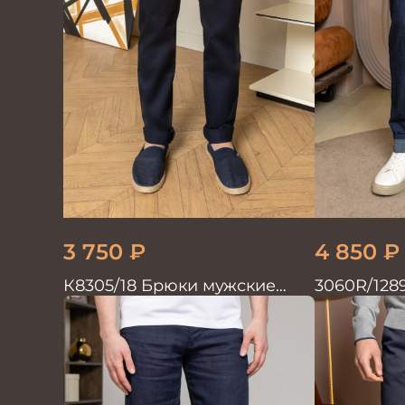
3 750
₽
4 850
₽
К8305/18 Брюки мужские
3060R/128
т.синие
мужские