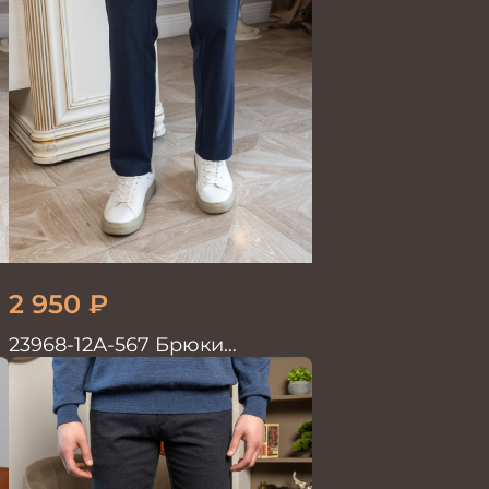
2 950
₽
23968-12А-567 Брюки
мужские