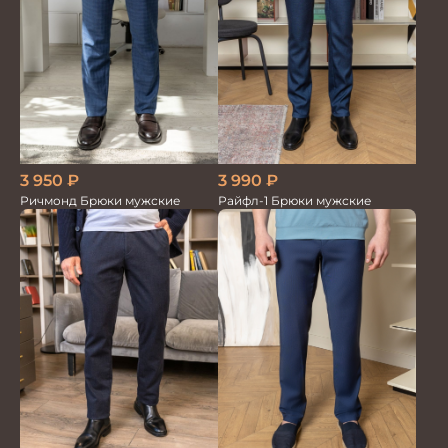
3 950
₽
3 990
₽
Ричмонд Брюки мужские
Райфл-1 Брюки мужские