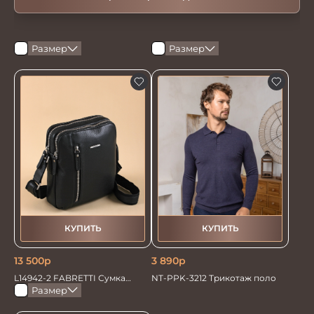
Размер
Размер
КУПИТЬ
КУПИТЬ
13 500
р
3 890
р
L14942-2 FABRETTI Сумка
NT-PPK-3212 Трикотаж поло
муж.нат.кожа
Размер