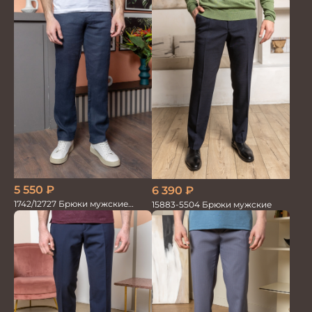
5 550
₽
6 390
₽
1742/12727 Брюки мужские
15883-5504 Брюки мужские
100%лён син