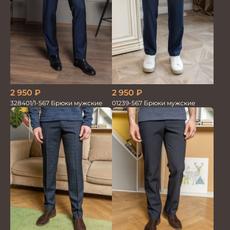
2 950
₽
2 950
₽
328401/1-567 Брюки мужские
01239-567 Брюки мужские