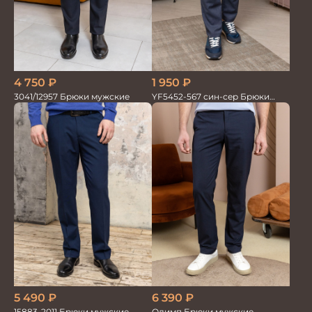
4 750
₽
1 950
₽
3041/12957 Брюки мужские
YF5452-567 син-сер Брюки
мужские
5 490
₽
6 390
₽
15883-2011 Брюки мужские
Олимп Брюки мужские