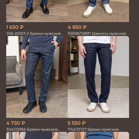
1 650
₽
4 850
₽
JSB-25357-2 Брюки мужские
3059R/12897 Джинсы мужские
4 750
₽
5 550
₽
3041/12956 Брюки мужские
1742/12727 Брюки мужские
океан
100%лён т.син