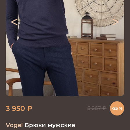
<
>
3 950
₽
5 267
₽
-25 %
Vogel
Брюки мужские