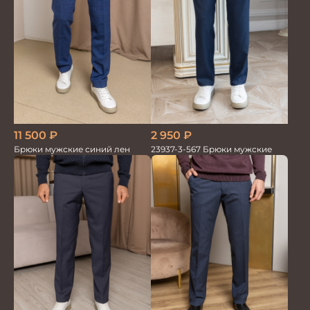
11 500
₽
2 950
₽
Брюки мужские синий лен
23937-3-567 Брюки мужские