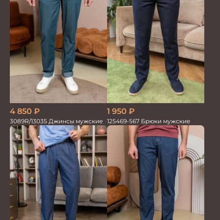
1 950
₽
4 850
₽
125469-567 Брюки мужские
3089R/13035 Джинсы мужские