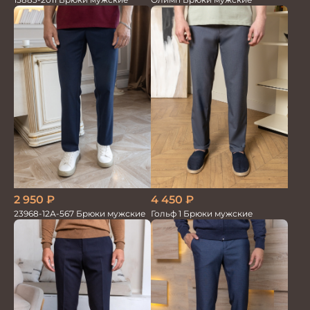
2 950
₽
4 450
₽
23968-12А-567 Брюки мужские
Гольф 1 Брюки мужские