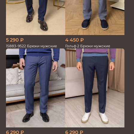
5 290
₽
4 450
₽
15883-9522 Брюки мужские
Гольф 2 Брюки мужские
6 290
₽
6 290
₽