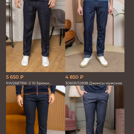
4 850
₽
5 650
₽
3060R/12898 Джинсы мужские
RW268791K-1/ 10 Брюки
мужские т.син. 100% Лён