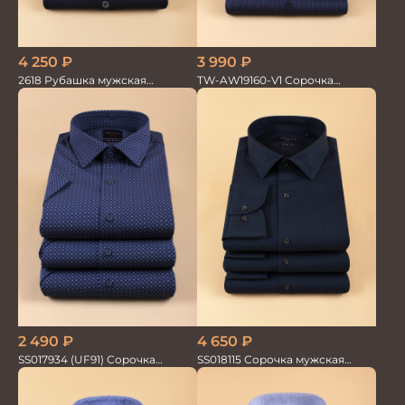
3 990
₽
4 250
₽
TW-AW19160-V1 Сорочка
2618 Рубашка мужская
мужская
кор.рукав трикотажная т.син.
100%хлопок
2 490
₽
4 650
₽
SS017934 (UF91) Сорочка
SS018115 Сорочка мужская
мужская кор. рук. GROSTYLE
GROSTYLE PRIME