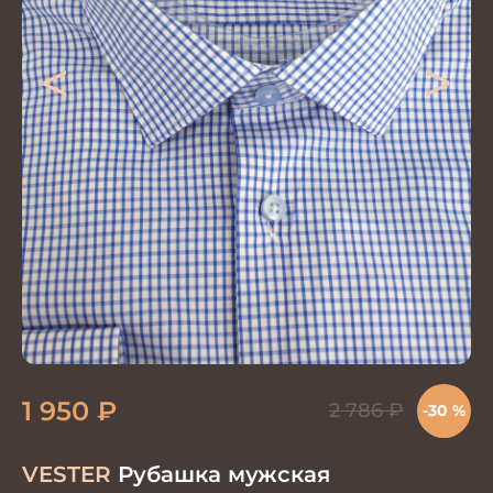
<
>
1 950
₽
2 786
₽
-30 %
VESTER
Рубашка мужская