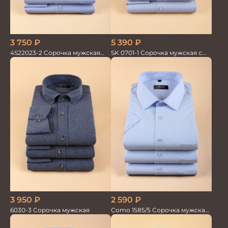
3 750
₽
5 390
₽
4S22023-2 Сорочка мужская
SK 0701-1 Сорочка мужская с
голубая
шёлком
2 590
₽
3 950
₽
Como 1585/5 Сорочка мужская
6030-3 Сорочка мужская
кор.рукав