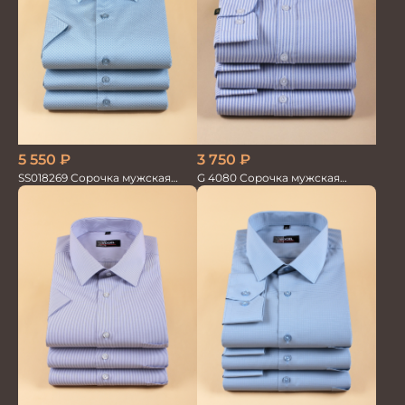
5 550
₽
3 750
₽
SS018269 Сорочка мужская
G 4080 Сорочка мужская
кор.рукав GROSTYLE PRIME
голубой