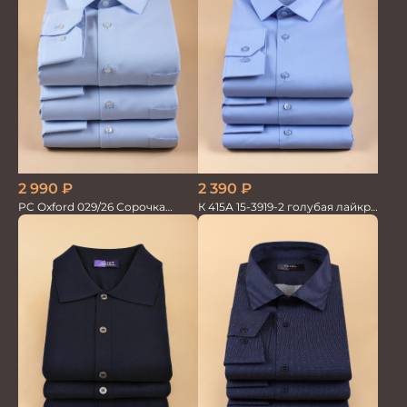
2 990
₽
2 390
₽
PC Oxford 029/26 Сорочка
К 415А 15-3919-2 голубая лайкра
мужская Vogel
Сорочка мужская