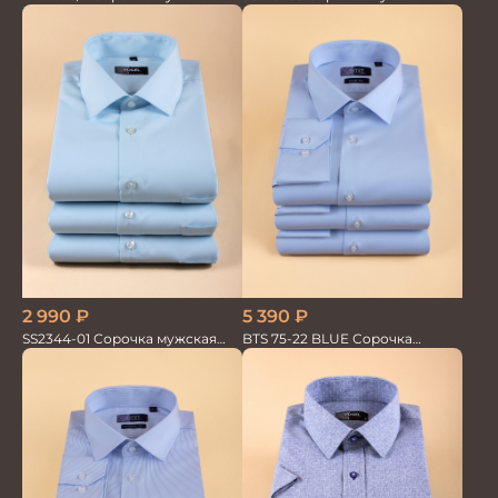
кор.рукав
GROSTYLE TRENDY
5 390
₽
2 990
₽
BTS 75-22 BLUE Сорочка
SS2344-01 Сорочка мужская
мужская лайкра бамбук
кор.рукав