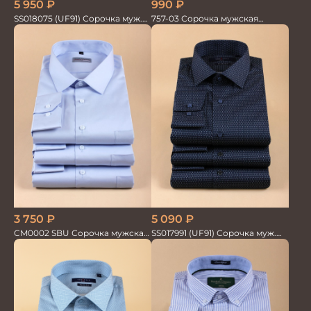
5 950
₽
990
₽
SS018075 (UF91) Сорочка муж.
757-03 Сорочка мужская
дл.рук. GROSTYLE PRIME
кор.рукав
3 750
₽
5 090
₽
CM0002 SBU Сорочка мужская
SS017991 (UF91) Сорочка муж.
голубая
GROSTYLE