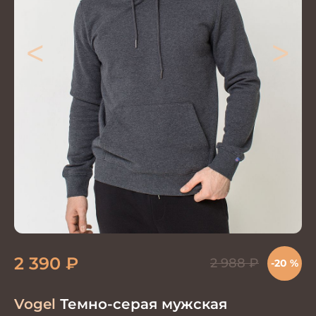
<
>
2 390
₽
2 988
₽
-20 %
Vogel
Темно-серая мужская