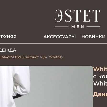
ЕРХНЯЯ
АКCЕССУАРЫ
НОВИНКИ
ДЕЖДА
EM-457-ECRU Свитшот муж. Whitney
Whi
с к
Whi
Данн