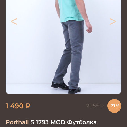
<
>
1 490
₽
2 159
₽
-31 %
Porthall
S 1793 MOD Футболка