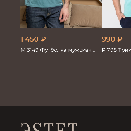
1 450
₽
990
₽
М 3149 Футболка мужская
R 798 Три
бирюза
бирюза