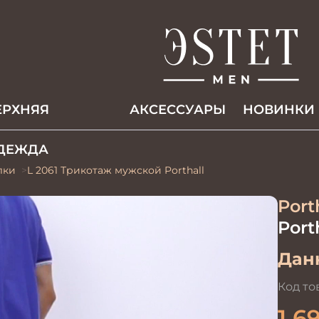
ЕРХНЯЯ
АКCЕССУАРЫ
НОВИНКИ
ДЕЖДА
лки
L 2061 Трикотаж мужской Porthall
Port
Port
Данн
Код то
1 6