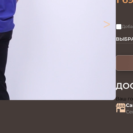
>
Доба
ВЫБРА
ДО
Ваш го
Са
Се