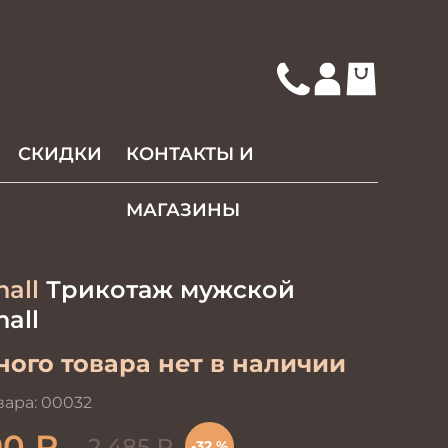
СКИДКИ
КОНТАКТЫ И
МАГАЗИНЫ
hall
Трикотаж мужской
hall
ого товара нет в наличии
вара:
00032
90
₽
2 485
₽
-32 %