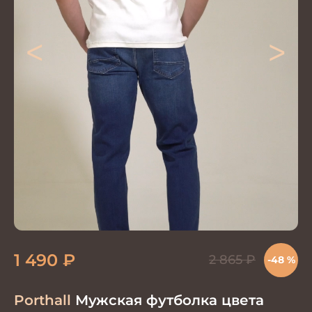
<
>
1 490
₽
2 865
₽
-48 %
Porthall
Мужская футболка цвета