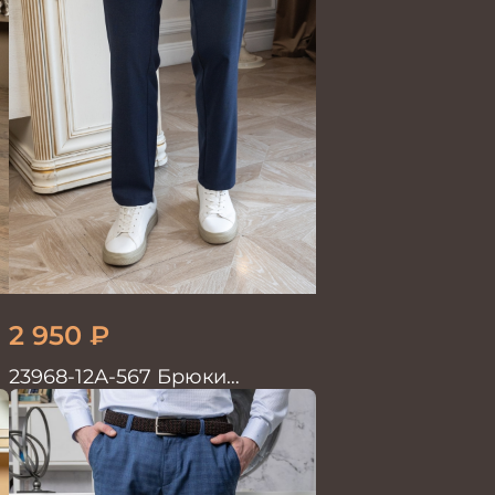
2 950
₽
23968-12А-567 Брюки
мужские