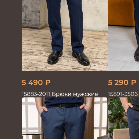
5 490
₽
5 290
₽
15883-2011 Брюки мужские
15891-350