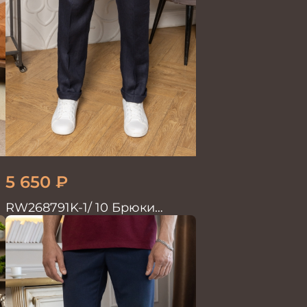
5 650
₽
RW268791K-1/ 10 Брюки
мужские т.син. 100% Лён