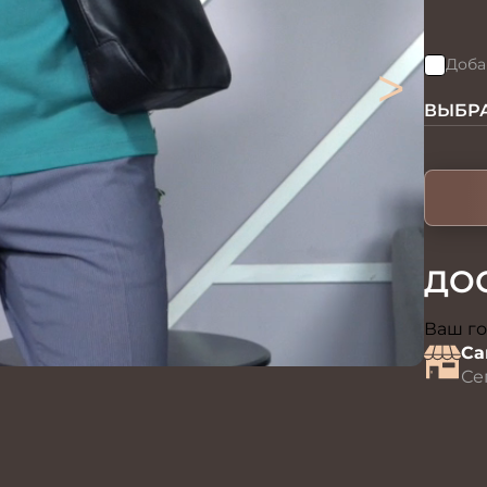
>
Доба
ВЫБРА
ДО
Ваш го
Са
Се