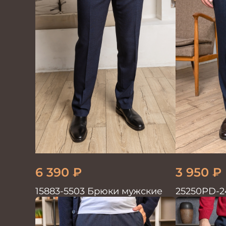
6 390
₽
3 950
₽
15883-5503 Брюки мужские
25250PD-2
мужские