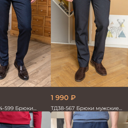
1 990
₽
4-599 Брюки
ТД38-567 Брюки мужские
трикотажные