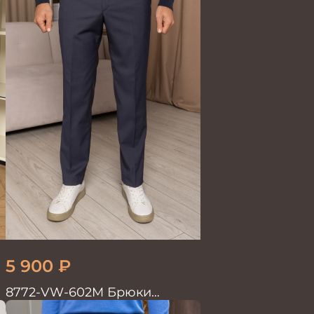
5 900
₽
8772-VW-602M Брюки
мужские