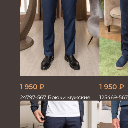
1 950
₽
1 950
₽
24797-567 Брюки мужские
125469-56