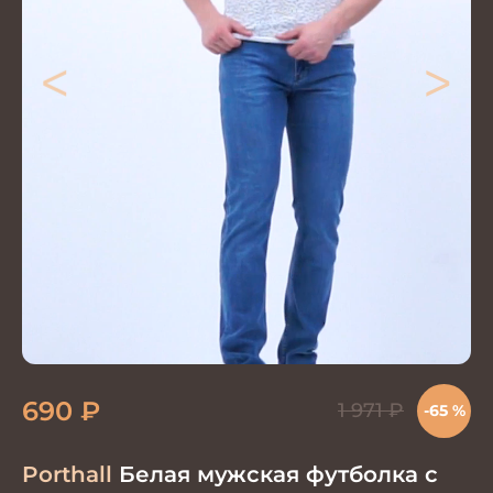
<
>
690
₽
1 971
₽
-65 %
Porthall
Белая мужская футболка с