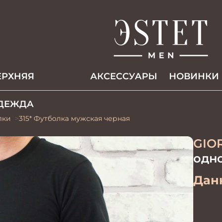
ЕРХНЯЯ
АКCЕССУАРЫ
НОВИНКИ
ДЕЖДА
лки
315* Футболка мужская черная
GIO
одн
Данн