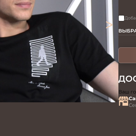
>
Доба
ВЫБРА
ДО
Ваш го
Са
Се