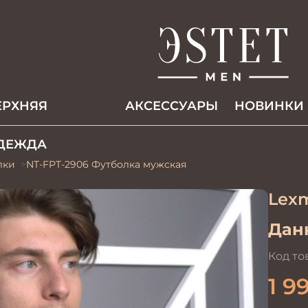
ЕРХНЯЯ
АКCЕССУАРЫ
НОВИНКИ
ДЕЖДА
лки
NT-FPT-2906 Футболка мужская
Lex
Данн
Код то
1 9