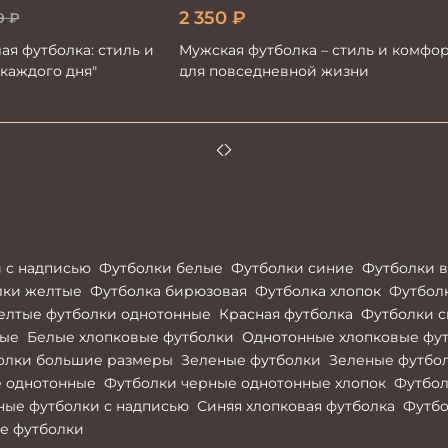
2 350
₽
9
₽
ая футболка: стиль и
Мужская футболка – стиль и комфо
каждого дня"
для повседневной жизни
 с надписью
Футболки белые
Футболки синие
Футболки в
лки желтые
Футболка бирюзовая
Футболка хлопок
Футбол
елтые футболки однотонные
Красная футболка
Футболки с
ные
Белые хлопковые футболки
Однотонные хлопковые фу
олки большие размеры
Зеленые футболки
Зеленые футбол
е однотонные
Футболки черные однотонные хлопок
Футбол
ные футболки с надписью
Синяя хлопковая футболка
Футбо
е футболки