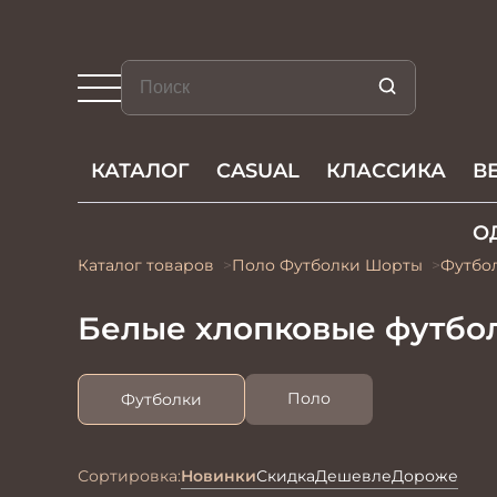
КАТАЛОГ
CASUAL
КЛАССИКА
В
О
Каталог товаров
Поло Футболки Шорты
Футбо
Белые хлопковые футбо
Поло
Футболки
Сортировка:
Новинки
Скидка
Дешевле
Дороже