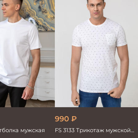
990
₽
утболка мужская
FS 3133 Трикотаж мужской
белый