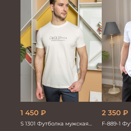
1 450
₽
2 350
₽
S 1301 Футболка мужская
F-889-1 Ф
белый