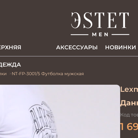
ЕРХНЯЯ
АКCЕССУАРЫ
НОВИНКИ
ДЕЖДА
лки
NT-FP-3001/5 Футболка мужская
Lex
Данн
Код то
1 6