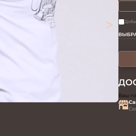
>
Доба
ВЫБРА
ДО
Ваш го
Са
Се