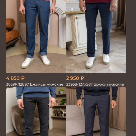
4 850
₽
2 950
₽
3059R/12897 Джинсы мужские
23968-12А-567 Брюки мужские