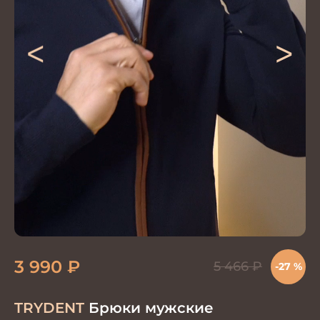
<
>
3 990
₽
5 466
₽
-27 %
TRYDENT
Брюки мужские