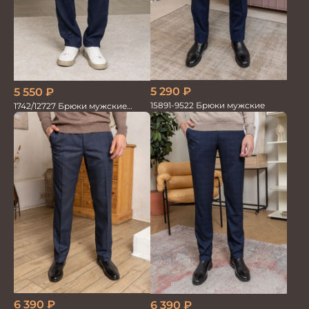
5 290
₽
5 550
₽
15891-9522 Брюки мужские
1742/12727 Брюки мужские
100%лён т.син
6 390
₽
6 390
₽