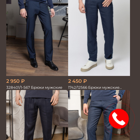
2 950
₽
2 450
₽
328401/1-567 Брюки мужские
1742/12566 Брюки мужские
100%лён т.синие
15%