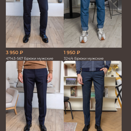
3 950
₽
1 950
₽
47143-567 Брюки мужские
324/4 Брюки мужские