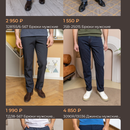
1 550
₽
2 950
₽
JSB-25015 Брюки мужские
328155/6-567 Брюки мужские
4 850
₽
1 990
₽
3090R/13036 Джинсы мужские
ТД38-567 Брюки мужские
т.синий
трикотажные