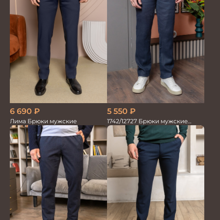
5 550
₽
6 690
₽
1742/12727 Брюки мужские
Лима Брюки мужские
100%лён син