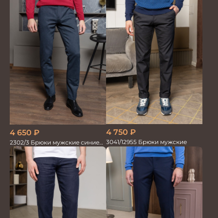
4 750
₽
4 650
₽
3041/12955 Брюки мужские
2302/3 Брюки мужские синие
диагональ