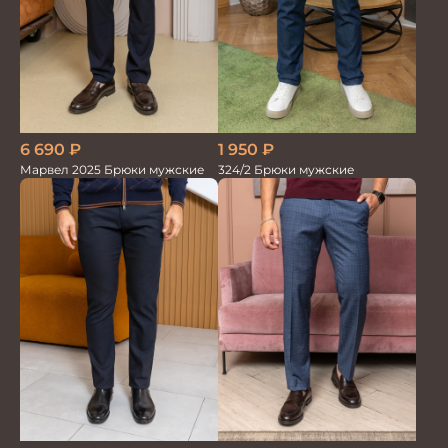
6 690
₽
1 950
₽
Марвел 2025 Брюки мужские
324/2 Брюки мужские