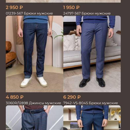
2 950
₽
1 950
₽
01239-567 Брюки мужские
24797-567 Брюки мужские
4 850
₽
6 290
₽
3060R/12898 Джинсы мужские
7942-VS-804S Брюки мужские