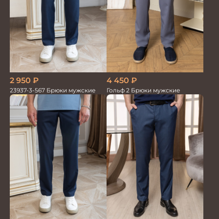
4 450
₽
2 950
₽
Гольф 2 Брюки мужские
23937-3-567 Брюки мужские