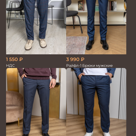
1 550
₽
3 990
₽
НДС
Райфл-1 Брюки мужские