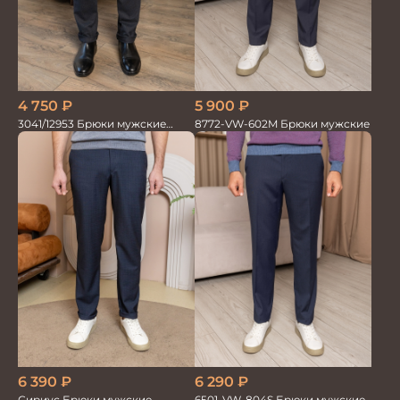
4 750
₽
5 900
₽
3041/12953 Брюки мужские
8772-VW-602M Брюки мужские
парламент
6 390
₽
6 290
₽
Сириус Брюки мужские
6501-VW-804S Брюки мужские