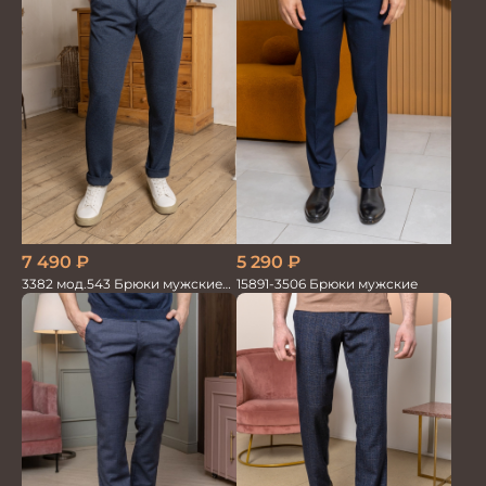
7 490
₽
5 290
₽
3382 мод.543 Брюки мужские
15891-3506 Брюки мужские
син.меланж трикотаж