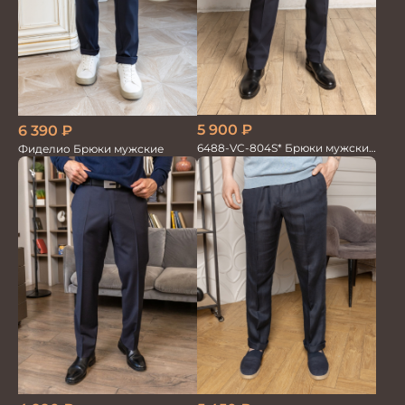
5 900
₽
6 390
₽
6488-VC-804S* Брюки мужские
Фиделио Брюки мужские
т.синие однотон.