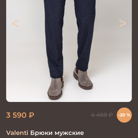
<
>
3 590
₽
4 488
₽
-20 %
Valenti
Брюки мужские