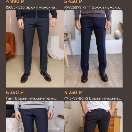
4 990
₽
5 450
₽
15683-1536 Брюки мужские
RW268791K/ 14 Брюки мужские
т.син. однотон.
т.син. тенсель со льном
6 390
₽
4 250
₽
Гант Брюки мужские темн.
4715-VS-804S Брюки мужские
деми
т.син однотонный