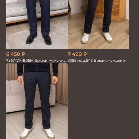
6 450
₽
7 490
₽
7567-VA-805M Брюки мужские
3356 мод.543 Брюки мужские
т.синие однотон.
трикотаж