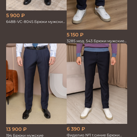
5 900
₽
6488-VC-804S Брюки мужские
т.синие однотон.
5 150
₽
3285 мод. 543 Брюки мужские
трикотажные т.синие
6 390
₽
13 900
₽
Фиделио №1 т.синие Брюки
194 Брюки мужские