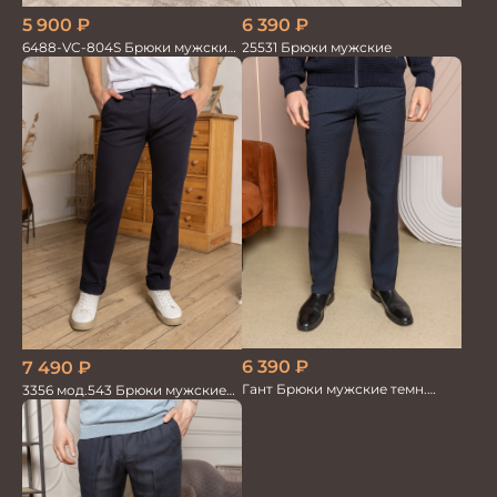
5 900
₽
6 390
₽
6488-VC-804S Брюки мужские
25531 Брюки мужские
т.синие однотон.
6 390
₽
7 490
₽
Гант Брюки мужские темн.
3356 мод.543 Брюки мужские
деми
трикотаж