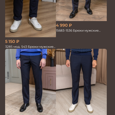
4 990
₽
15683-1536 Брюки мужские
т.син. однотон.
5 150
₽
3285 мод. 543 Брюки мужские
трикотажные т.синие