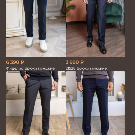
6 390
₽
3 990
₽
Фиделио Брюки мужские
21528 Брюки мужские