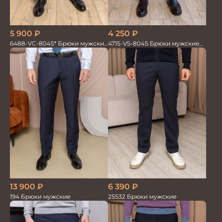
5 900
₽
4 250
₽
6488-VC-804S* Брюки мужские
4715-VS-804S Брюки мужские
т.синие однотон.
т.син однотонный
6 390
₽
13 900
₽
25532 Брюки мужские
194 Брюки мужские