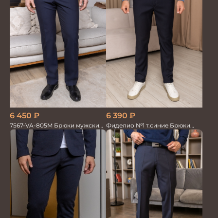
6 450
₽
6 390
₽
7567-VA-805M Брюки мужские
Фиделио №1 т.синие Брюки
т.синие однотон.
мужские