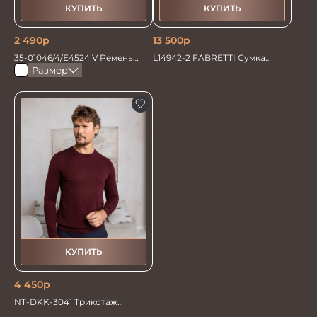
КУПИТЬ
КУПИТЬ
2 490
р
13 500
р
35-01046/4/Е4524 V Ремень
L14942-2 FABRETTI Сумка
мужской 125см. черный
муж.нат.кожа
Размер
автомат/зажим
КУПИТЬ
4 450
р
NT-DKK-3041 Трикотаж
Джемпер