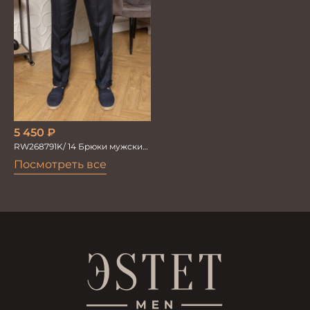
5 450
₽
RW268791K/ 14 Брюки мужские
т.син. тенсель со льном
Посмотреть все