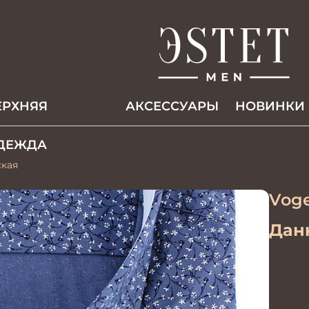
ЕРХНЯЯ
АКCЕССУАРЫ
НОВИНКИ
ДЕЖДА
ская
Voge
Данн