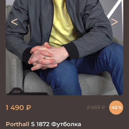
<
>
1 490
₽
2 569
₽
-42 %
Porthall
S 1872 Футболка