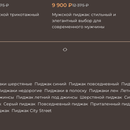
9 900
₽
875
₽
12 375
₽
кой трикотажный
Мужской пиджак: стильный и
элегантный выбор для
современного мужчины
аки шерстяные
Пиджак синий
Пиджак повседневный
Пид
Пиджаки недорогие
Пиджаки в полоску
Пиджаки лен
Лет
джинсы
Пиджак летний под джинсы
Шерстяной пиджак
Си
к
Серый пиджак
Повседневный пиджак
Приталенный пид
джак
Пиджак City Street