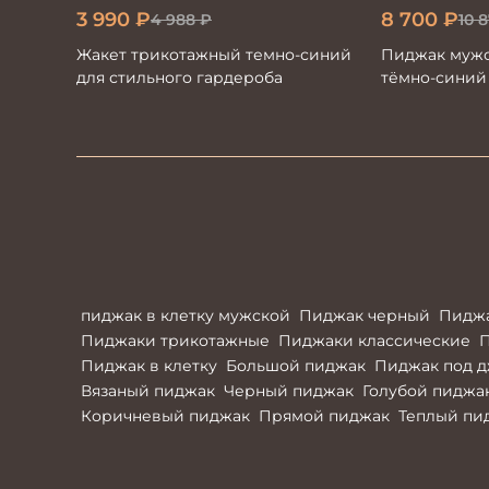
3 990
₽
8 700
₽
4 988
₽
10 
Жакет трикотажный темно-синий
Пиджак мужс
для стильного гардероба
тёмно-синий
пиджак в клетку мужской
Пиджак черный
Пидж
Пиджаки трикотажные
Пиджаки классические
Пиджак в клетку
Большой пиджак
Пиджак под 
Вязаный пиджак
Черный пиджак
Голубой пиджа
Коричневый пиджак
Прямой пиджак
Теплый пи