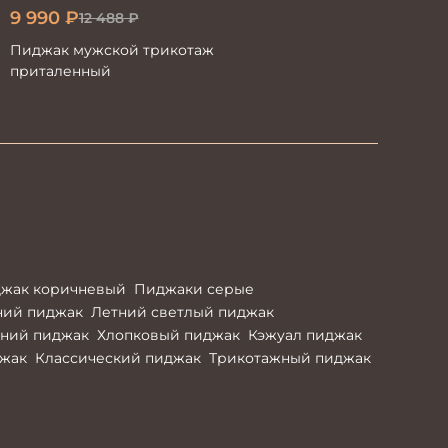
9 990
₽
12 488
₽
Пиджак мужской трикотаж
приталенный
жак коричневый
Пиджаки серые
ний пиджак
Летний светлый пиджак
ний пиджак
Хлопковый пиджак
Кэжуал пиджак
жак
Классический пиджак
Трикотажный пиджак