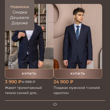
Новинки
Скидка
Дешевле
Дороже
-20%
КУПИТЬ
КУПИТЬ
3 990
₽
24 900
₽
4 988
₽
Жакет трикотажный
Пиджак мужской т.синий
темно-синий для
однотон.
стильного гардероба