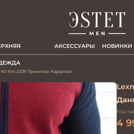
ЕРХНЯЯ
АКCЕССУАРЫ
НОВИНКИ
ДЕЖДА
NT-KM-2209 Трикотаж Кардиган
Lex
Данн
Код то
4 9