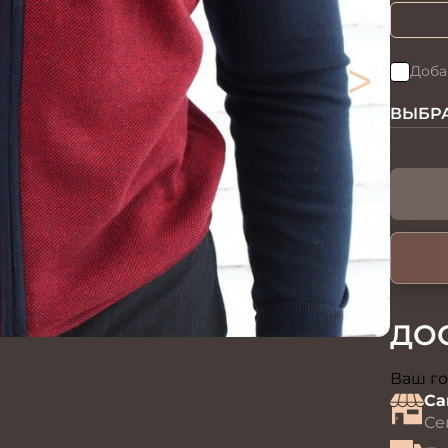
>
Доба
ВЫБРА
ДО
Ваш го
Са
Се