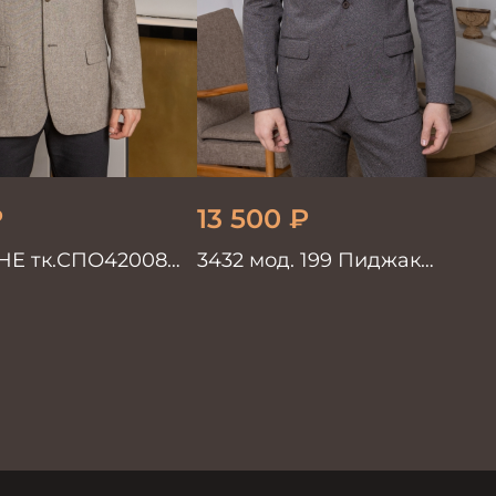
₽
13 500
₽
HE тк.СПО42008
3432 мод. 199 Пиджак
жской беж.
мужской коричневый
ный