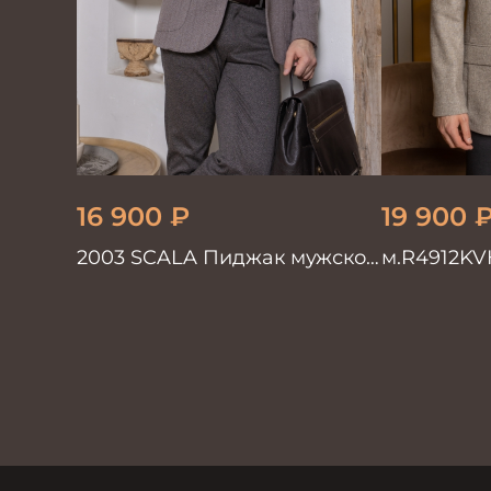
16 900
₽
19 900
2003 SCALA Пиджак мужской
м.R4912KV
трикотажный корич. елка
Пиджак му
трикотаж