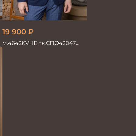
19 900
₽
м.4642KVHE тк.СПО42047
Пиджак мужской
трикотажный с налокотн