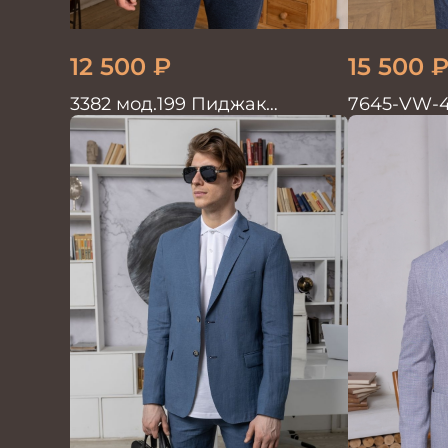
12 500
₽
15 500
3382 мод.199 Пиджак
7645-VW-
мужской син.меланж
мужской 
трикотаж