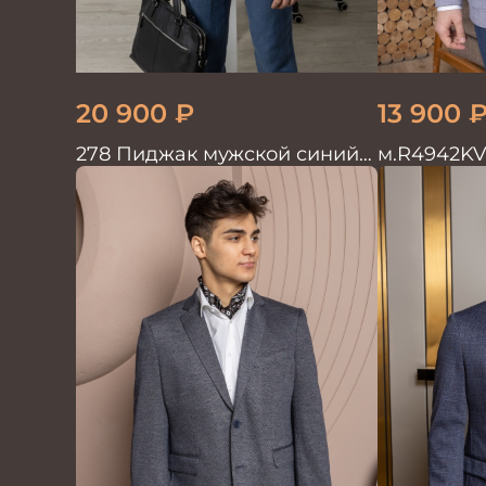
20 900
₽
13 900
278 Пиджак мужской синий
м.R4942KV
лен
Пиджак му