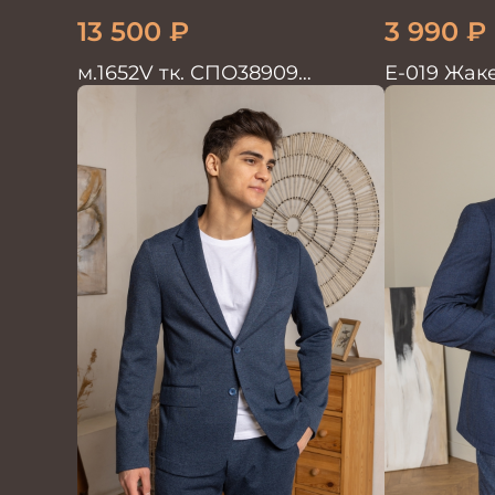
13 500
₽
3 990
₽
м.1652V тк. СПО38909
Е-019 Жак
Пиджак мужской
т.синий
трикотажный