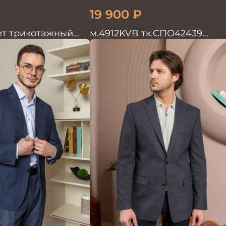
19 900
₽
ет трикотажный
м.4912KVB тк.СПО42439
Пиджак мужской