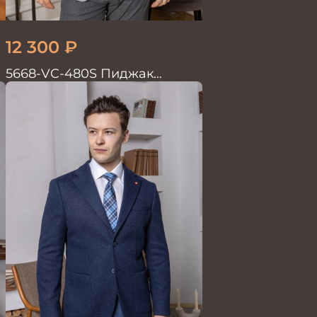
12 300
₽
5668-VC-480S Пиджак
мужской на п/п