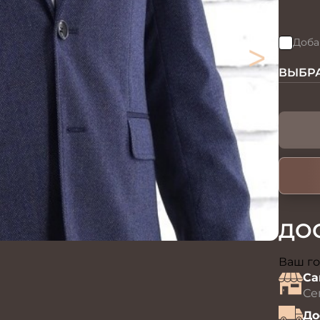
>
Доба
ВЫБРА
ДО
Ваш го
Са
Се
До