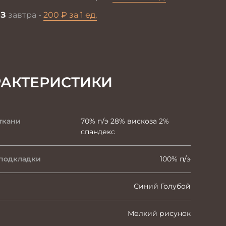
З
завтра -
200 ₽ за 1 ед.
РАКТЕРИСТИКИ
ткани
70% п/э 28% вискоза 2%
спандекс
 подкладки
100% п/э
Синий Голубой
Мелкий рисунок