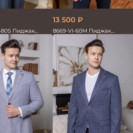
₽
13 500
₽
480S Пиджак
8669-VI-60M Пиджак
трикотажный
мужской