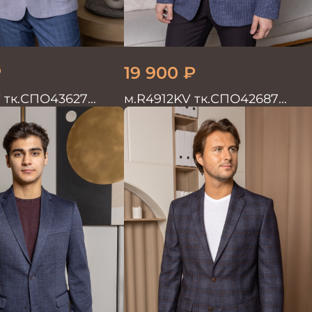
₽
19 900
₽
 тк.СПО43627
м.R4912KV тк.СПО42687
жской на п/п
Пиджак мужской