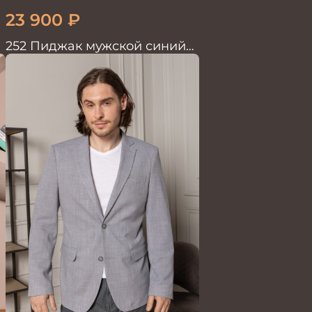
23 900
₽
252 Пиджак мужской синий
лен