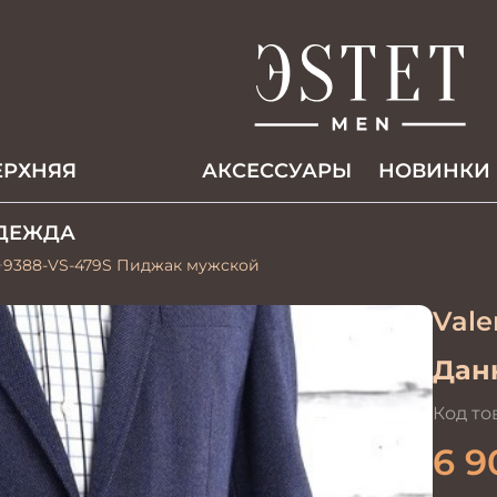
ЕРХНЯЯ
АКCЕССУАРЫ
НОВИНКИ
ДЕЖДА
9388-VS-479S Пиджак мужской
Vale
Данн
Код то
6 9