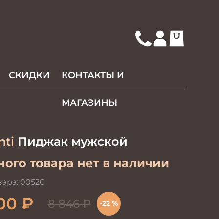
СКИДКИ
КОНТАКТЫ И
МАГАЗИНЫ
nti
Пиджак мужской
ого товара нет в наличии
вара:
00520
00
₽
8 846
₽
-22 %