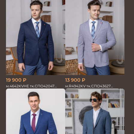
19 900
₽
13 900
₽
м.4642KVHE тк.СПО42047
м.R4942KV тк.СПО43627
Пиджак мужской трикотажный
Пиджак мужской на п/п
с налокотн