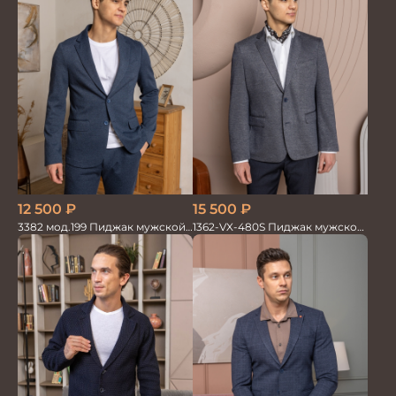
12 500
₽
15 500
₽
3382 мод.199 Пиджак мужской
1362-VX-480S Пиджак мужской
син.меланж трикотаж
трикотажный