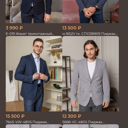
3 990
₽
13 500
₽
Е-019 Жакет трикотажный
м.1652V тк. СПО38909 Пиджак
т.синий
мужской трикотажный
15 500
₽
12 300
₽
7645-VW-480S Пиджак
5668-VC-480S Пиджак
мужской трикотажный
мужской на п/п