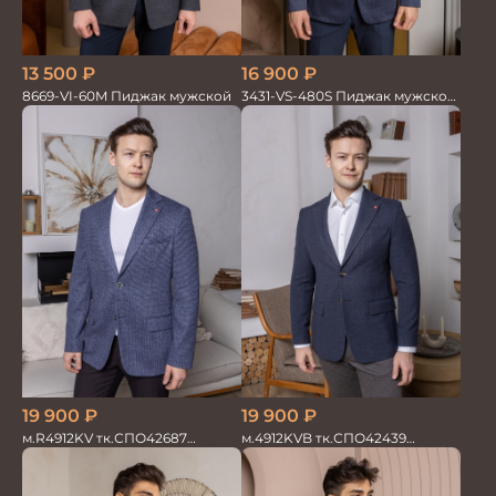
13 500
₽
16 900
₽
8669-VI-60M Пиджак мужской
3431-VS-480S Пиджак мужской
трикотаж
19 900
₽
19 900
₽
м.R4912KV тк.СПО42687
м.4912KVB тк.СПО42439
Пиджак мужской
Пиджак мужской