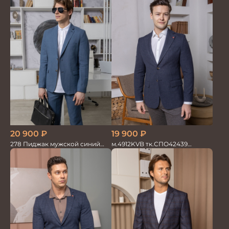
20 900
₽
19 900
₽
278 Пиджак мужской синий
м.4912KVB тк.СПО42439
лен
Пиджак мужской