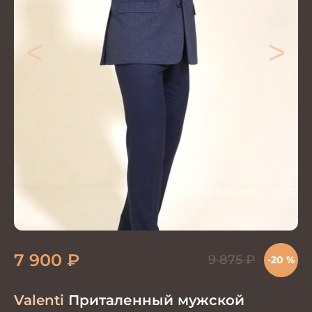
<
>
7 900
₽
9 875
₽
-20 %
Valenti
Приталенный мужской