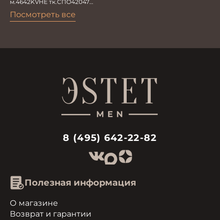
м.4642KVHE тк.СПО42047
Пиджак мужской трикотажный
Посмотреть все
с налокотн
8 (495) 642-22-82
Полезная информация
О магазине
Возврат и гарантии