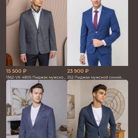
15 500
₽
23 900
₽
1362-VX-480S Пиджак мужской
252 Пиджак мужской синий
трикотажный
лен