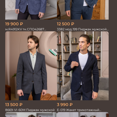
19 900
₽
12 500
₽
м.R4912KV тк.СПО42687
3382 мод.199 Пиджак мужской
Пиджак мужской
син.меланж трикотаж
3 990
₽
13 500
₽
Е-019 Жакет трикотажный
8669-VI-60M Пиджак мужской
т.синий