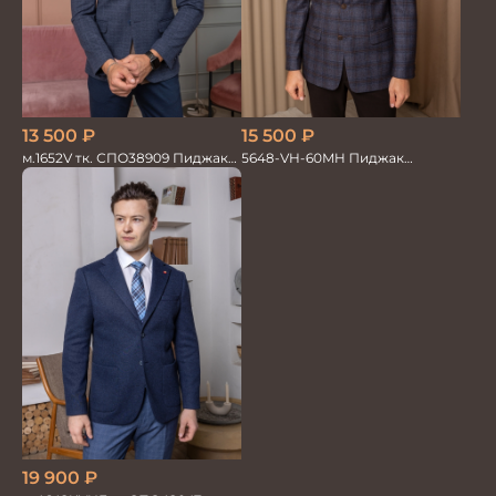
13 500
₽
15 500
₽
м.1652V тк. СПО38909 Пиджак
5648-VH-60MH Пиджак
мужской трикотажный
мужской
19 900
₽