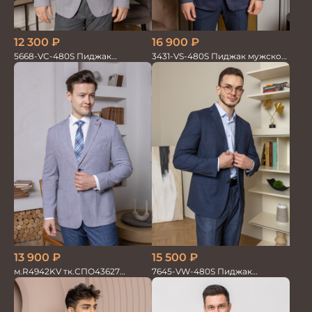
12 300
₽
16 900
₽
5668-VC-480S Пиджак
3431-VS-480S Пиджак мужской
мужской на п/п
трикотаж
13 900
₽
15 500
₽
м.R4942KV тк.СПО43627
7645-VW-480S Пиджак
Пиджак мужской на п/п
мужской трикотажный