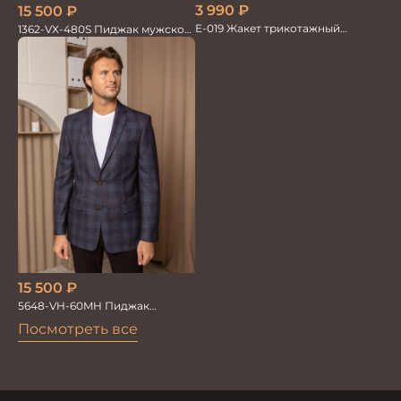
3 990
₽
15 500
₽
Е-019 Жакет трикотажный
1362-VX-480S Пиджак мужской
т.синий
трикотажный
15 500
₽
5648-VH-60MH Пиджак
мужской
Посмотреть все