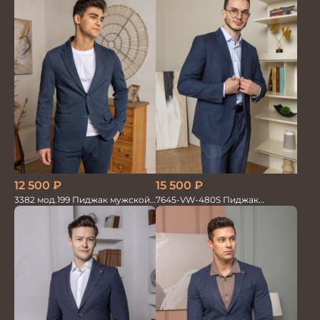
12 500
₽
15 500
₽
3382 мод.199 Пиджак мужской
7645-VW-480S Пиджак
син.меланж трикотаж
мужской трикотажный