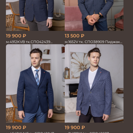
19 900
₽
13 500
₽
м.4912KVB тк.СПО42439
м.1652V тк. СПО38909 Пиджак
Пиджак мужской
мужской трикотажный
19 900
₽
19 900
₽