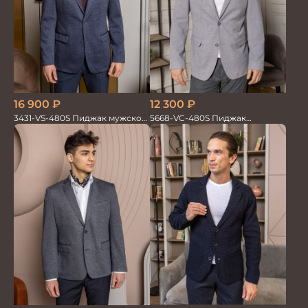
16 900
₽
12 300
₽
3431-VS-480S Пиджак мужской
5668-VC-480S Пиджак
трикотаж
мужской на п/п