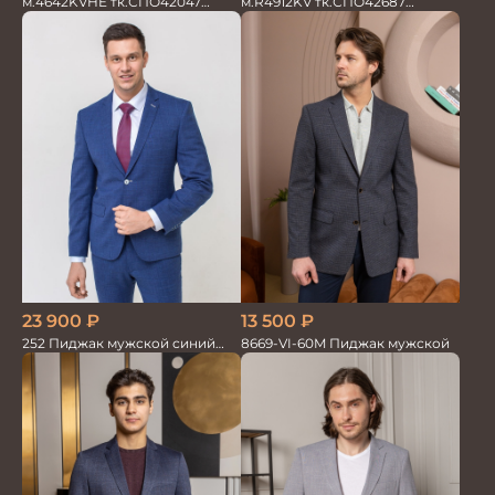
м.4642KVHE тк.СПО42047
м.R4912KV тк.СПО42687
Пиджак мужской трикотажный
Пиджак мужской
с налокотн
23 900
₽
13 500
₽
252 Пиджак мужской синий
8669-VI-60M Пиджак мужской
лен