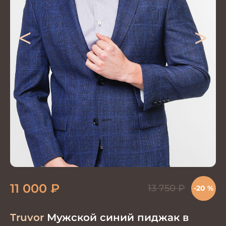
<
>
11 000
₽
13 750
₽
-20 %
Truvor
Мужской синий пиджак в